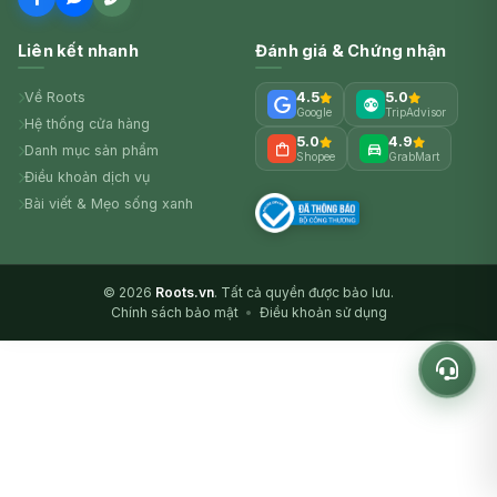
Liên kết nhanh
Đánh giá & Chứng nhận
Về Roots
4.5
5.0
Google
TripAdvisor
Hệ thống cửa hàng
5.0
4.9
Danh mục sản phẩm
Shopee
GrabMart
Điều khoản dịch vụ
Bài viết & Mẹo sống xanh
© 2026
Roots.vn
. Tất cả quyền được bảo lưu.
Chính sách bảo mật
•
Điều khoản sử dụng