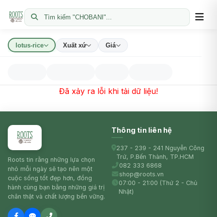
Tìm kiếm "CHOBANI"...
lotus-rice
Xuất xứ
Giá
Đã xảy ra lỗi khi tải dữ liệu!
Thông tin liên hệ
237 - 239 - 241 Nguyễn Công
Trứ, P.Bến Thành, TP.HCM
Roots tin rằng những lựa chọn
082 333 6868
nhỏ mỗi ngày sẽ tạo nên một
shop@roots.vn
cuộc sống tốt đẹp hơn, đồng
07:00 - 21:00 (Thứ 2 - Chủ
hành cùng bạn bằng những giá trị
Nhật)
chân thật và chất lượng bền vững.