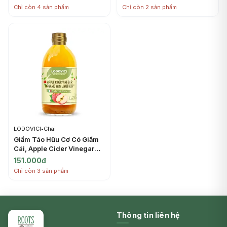
Mother, Flavoured with
Organic with Mother,
Chỉ còn 4 sản phẩm
Chỉ còn 2 sản phẩm
Cinnamon & Turmeric
Flavoured with Ginger &
(500ml) - LODOVICI
Honey (500ml) - LODOVICI
LODOVICI
•
Chai
Giấm Táo Hữu Cơ Có Giấm
Cái, Apple Cider Vinegar
Organic with Mother
151.000đ
(500ml) - LODOVICI
Chỉ còn 3 sản phẩm
Thông tin liên hệ