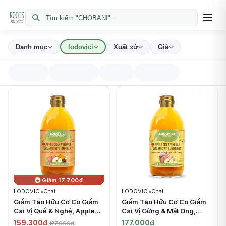
Tìm kiếm "CHOBANI"...
Danh mục
lodovici
Xuất xứ
Giá
Giảm 17.700đ
LODOVICI
•
Chai
LODOVICI
•
Chai
Giấm Táo Hữu Cơ Có Giấm
Giấm Táo Hữu Cơ Có Giấm
Cái Vị Quế & Nghệ, Apple
Cái Vị Gừng & Mật Ong,
Cider Vinegar Organic with
Apple Cider Vinegar
159.300đ
177.000đ
177.000đ