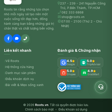
237 - 239 - 241 Nguyễn Công
Trứ, P.Bến Thành, TP.HCM
Roots tin rằng những lựa chọn
082 333 6868
nhỏ mỗi ngày sẽ tạo nên một
shop@roots.vn
cuộc sống tốt đẹp hơn, đồng
07:00 - 21:00 (Thứ 2 - Chủ
hành cùng bạn bằng những giá trị
Nhật)
chân thật và chất lượng bền vững.
Liên kết nhanh
Đánh giá & Chứng nhận
Về Roots
4.5
5.0
Google
TripAdvisor
Hệ thống cửa hàng
5.0
4.9
Danh mục sản phẩm
Shopee
GrabMart
Điều khoản dịch vụ
Bài viết & Mẹo sống xanh
© 2026
Roots.vn
. Tất cả quyền được bảo lưu.
Chính sách bảo mật
•
Điều khoản sử dụng