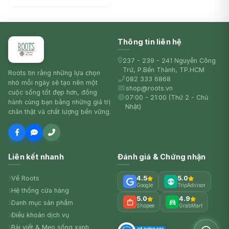
(502g) - LIQUID-PLUMR
Thông tin liên hệ
237 - 239 - 241 Nguyễn Công
Trứ, P.Bến Thành, TP.HCM
Roots tin rằng những lựa chọn
082 333 6868
nhỏ mỗi ngày sẽ tạo nên một
shop@roots.vn
cuộc sống tốt đẹp hơn, đồng
07:00 - 21:00 (Thứ 2 - Chủ
hành cùng bạn bằng những giá trị
Nhật)
chân thật và chất lượng bền vững.
Liên kết nhanh
Đánh giá & Chứng nhận
Về Roots
4.5
5.0
Google
TripAdvisor
Hệ thống cửa hàng
5.0
4.9
Danh mục sản phẩm
Shopee
GrabMart
Điều khoản dịch vụ
Bài viết & Mẹo sống xanh