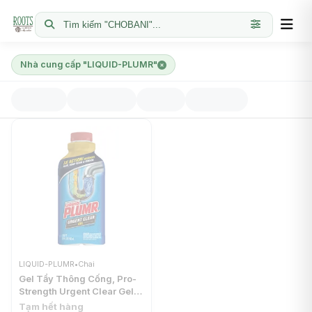
Tìm kiếm "CHOBANI"...
Nhà cung cấp "LIQUID-PLUMR"
LIQUID-PLUMR
•
Chai
Gel Tẩy Thông Cống, Pro-
Strength Urgent Clear Gel,
Clog Remover, 17 fl oz
Tạm hết hàng