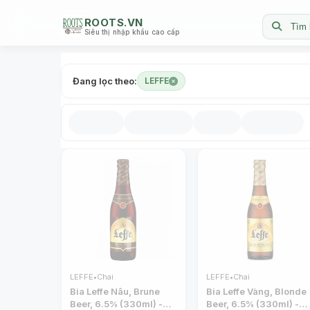
ROOTS.VN
Tìm 
Siêu thị nhập khẩu cao cấp
Đang lọc theo:
LEFFE
LEFFE
•
Chai
LEFFE
•
Chai
Bia Leffe Nâu, Brune
Bia Leffe Vàng, Blonde
Beer, 6.5% (330ml) -
Beer, 6.5% (330ml) -