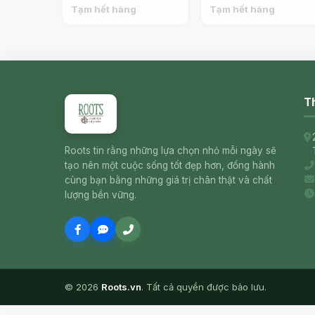
LEFFE
LEFFE
Tạm hết hàng
Tạm hết hàng
Th
Roots tin rằng những lựa chọn nhỏ mỗi ngày sẽ
tạo nên một cuộc sống tốt đẹp hơn, đồng hành
cùng bạn bằng những giá trị chân thật và chất
lượng bền vững.
© 2026
Roots.vn
. Tất cả quyền được bảo lưu.