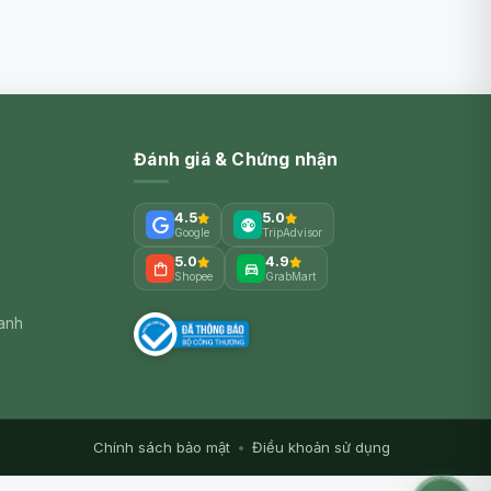
Đánh giá & Chứng nhận
4.5
5.0
Google
TripAdvisor
5.0
4.9
Shopee
GrabMart
xanh
Chính sách bảo mật
•
Điều khoản sử dụng