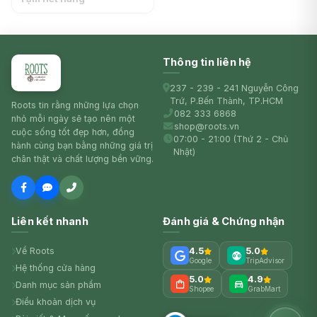
Refillable Bottle (250ml) -
LEC
Thông tin liên hệ
237 - 239 - 241 Nguyễn Công
Trứ, P.Bến Thành, TP.HCM
Roots tin rằng những lựa chọn
082 333 6868
nhỏ mỗi ngày sẽ tạo nên một
shop@roots.vn
cuộc sống tốt đẹp hơn, đồng
07:00 - 21:00 (Thứ 2 - Chủ
hành cùng bạn bằng những giá trị
Nhật)
chân thật và chất lượng bền vững.
Liên kết nhanh
Đánh giá & Chứng nhận
Về Roots
4.5
5.0
Google
TripAdvisor
Hệ thống cửa hàng
5.0
4.9
Danh mục sản phẩm
Shopee
GrabMart
Điều khoản dịch vụ