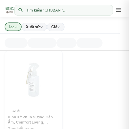
Tìm kiếm "CHOBANI"...
lec
Xuất xứ
Giá
LEC
•
Cái
Bình Xịt Phun Sương Cấp
Ẩm, Comfort Living,
Moisturize Fine Mist
Tạm hết hàng