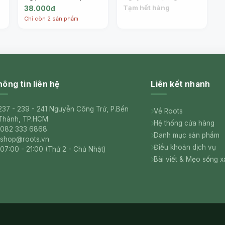
,
Organic Rice Crackers,
White Rice Crackers,
Tạm hết hàng
38.000đ
Sweet Chili & Sour
Original, Gluten Free
Chỉ còn 2 sản phẩm
Cream, Gluten Free
(100g) - LANNA VALLEY
(100g) - LANNA VALLEY
ông tin liên hệ
Liên kết nhanh
237 - 239 - 241 Nguyễn Công Trứ, P.Bến
Về Roots
Thành, TP.HCM
Hệ thống cửa hàng
082 333 6868
Danh mục sản phẩm
shop@roots.vn
Điều khoản dịch vụ
07:00 - 21:00 (Thứ 2 - Chủ Nhật)
Bài viết & Mẹo sống 