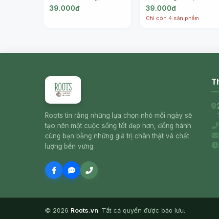
Organic Rice Crackers,
Organic Rice Crackers
39.000đ
39.000đ
Cheese & Onion, Gluten
Smoky BBQ, Gluten
Chỉ còn 4 sản phẩm
Free (100g) - LANNA
Free (100g) - LANNA
VALLEY
VALLEY
Th
Roots tin rằng những lựa chọn nhỏ mỗi ngày sẽ
tạo nên một cuộc sống tốt đẹp hơn, đồng hành
cùng bạn bằng những giá trị chân thật và chất
lượng bền vững.
© 2026
Roots.vn
. Tất cả quyền được bảo lưu.