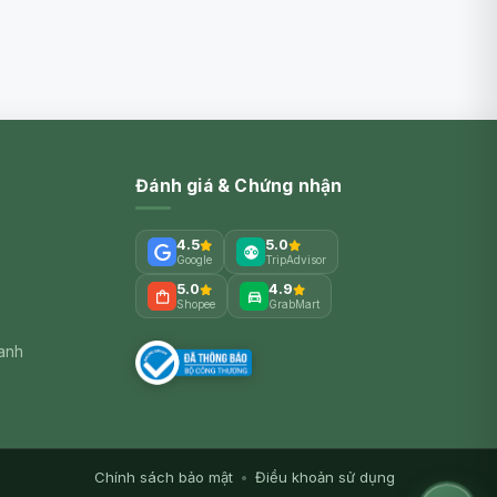
Đánh giá & Chứng nhận
4.5
5.0
Google
TripAdvisor
5.0
4.9
Shopee
GrabMart
xanh
Chính sách bảo mật
•
Điều khoản sử dụng