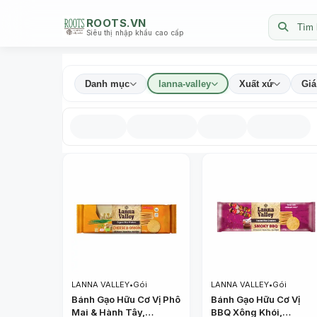
ROOTS.VN
Tìm 
Siêu thị nhập khẩu cao cấp
Danh mục
lanna-valley
Xuất xứ
Giá
LANNA VALLEY
•
Gói
LANNA VALLEY
•
Gói
Bánh Gạo Hữu Cơ Vị Phô
Bánh Gạo Hữu Cơ Vị
Mai & Hành Tây,
BBQ Xông Khói,