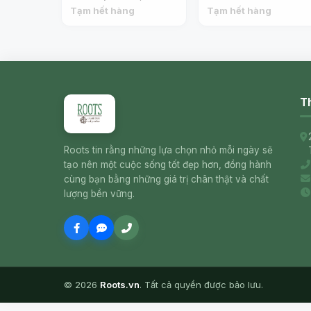
(330ml) - LA TRAPPE
TRAPPE TRAPPIST
Tạm hết hàng
Tạm hết hàng
TRAPPIST
Th
Roots tin rằng những lựa chọn nhỏ mỗi ngày sẽ
tạo nên một cuộc sống tốt đẹp hơn, đồng hành
cùng bạn bằng những giá trị chân thật và chất
lượng bền vững.
© 2026
Roots.vn
. Tất cả quyền được bảo lưu.