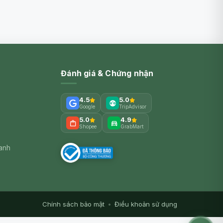
Đánh giá & Chứng nhận
4.5
5.0
Google
TripAdvisor
5.0
4.9
Shopee
GrabMart
xanh
Chính sách bảo mật
•
Điều khoản sử dụng