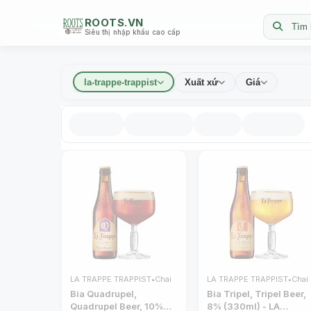
ROOTS.VN
Tìm 
Siêu thị nhập khẩu cao cấp
la-trappe-trappist
Xuất xứ
Giá
LA TRAPPE TRAPPIST
•
Chai
LA TRAPPE TRAPPIST
•
Chai
Bia Quadrupel,
Bia Tripel, Tripel Beer,
Quadrupel Beer, 10%
8% (330ml) - LA