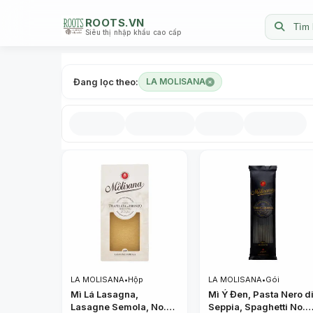
ROOTS.VN
Tìm 
Siêu thị nhập khẩu cao cấp
Đang lọc theo:
LA MOLISANA
LA MOLISANA
•
Hộp
LA MOLISANA
•
Gói
Mì Lá Lasagna,
Mì Ý Đen, Pasta Nero d
Lasagne Semola, No.
Seppia, Spaghetti No.