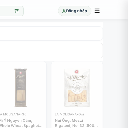
Đăng nhập
LA MOLISANA
•
Gói
LA MOLISANA
•
Gói
Mì Ý Nguyên Cám,
Nui Ống, Mezzi
Whole Wheat Spaghetti,
Rigatoni, No. 32 (500g)