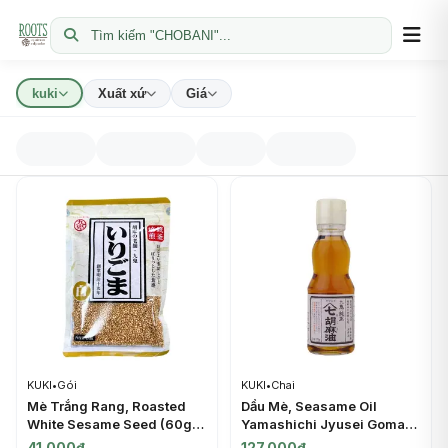
Tìm kiếm "CHOBANI"...
kuki
Xuất xứ
Giá
KUKI
•
Gói
KUKI
•
Chai
Mè Trắng Rang, Roasted
Dầu Mè, Seasame Oil
White Sesame Seed (60g) -
Yamashichi Jyusei Goma
KUKI
Abura (170g) - KUKI
41.000đ
127.000đ