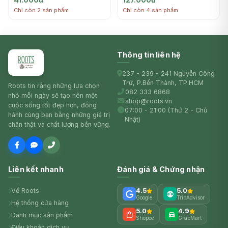
Chỉ còn 2 sản phẩm
Chỉ còn 4 sản phẩm
Thông tin liên hệ
237 - 239 - 241 Nguyễn Công
Trứ, P.Bến Thành, TP.HCM
Roots tin rằng những lựa chọn
082 333 6868
nhỏ mỗi ngày sẽ tạo nên một
shop@roots.vn
cuộc sống tốt đẹp hơn, đồng
07:00 - 21:00 (Thứ 2 - Chủ
hành cùng bạn bằng những giá trị
Nhật)
chân thật và chất lượng bền vững.
Liên kết nhanh
Đánh giá & Chứng nhận
Về Roots
4.5
5.0
Google
TripAdvisor
Hệ thống cửa hàng
5.0
4.9
Danh mục sản phẩm
Shopee
GrabMart
Điều khoản dịch vụ