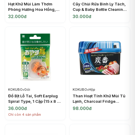
Hạt Khử Mùi Làm Thơm
Cây Chùi Rửa Bình Ly Tách,
Phòng Hương Hoa Hồng,
Cup & Baby Bottle Cleaning
Herbarium Fragrance
Brush - KOKUBO
32.000đ
30.000đ
Beads, Rose Bonheur
(200g) - KOKUBO
KOKUBO
•
Gói
KOKUBO
•
Hộp
Đồ Bịt Lỗ Tai, Soft Earplug
Than Hoạt Tính Khử Mùi Tủ
Spiral Type, 1 Cặp (15 x 8 x
Lạnh, Charcoal Fridge
27mm) - KOKUBO
Deodorizer (300g) -
36.000đ
98.000đ
KOKUBO
Chỉ còn 4 sản phẩm