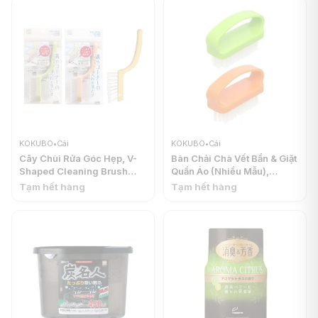
KOKUBO
•
Cái
KOKUBO
•
Cái
Cây Chùi Rửa Góc Hẹp, V-
Bàn Chải Chà Vết Bẩn & Giặt
Shaped Cleaning Brush
Quần Áo (Nhiều Mẫu),
with Handle - KOKUBO
Laundry Brush - KOKUBO
Tạm hết hàng
Tạm hết hàng