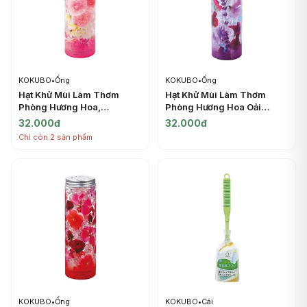
KOKUBO
•
Ống
KOKUBO
•
Ống
Hạt Khử Mùi Làm Thơm
Hạt Khử Mùi Làm Thơm
Phòng Hương Hoa,
Phòng Hương Hoa Oải
Herbarium Fragrance
Hương, Herbarium
32.000đ
32.000đ
Beads, Bouquet
Fragrance Beads, Lavender
Chỉ còn 2 sản phẩm
Conscience (200g) -
Rêve (200g) - KOKUBO
KOKUBO
KOKUBO
•
Ống
KOKUBO
•
Cái