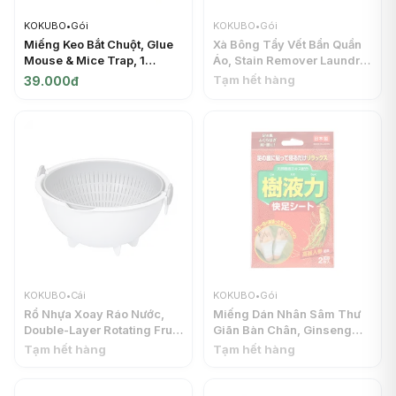
KOKUBO
•
Gói
KOKUBO
•
Gói
Miếng Keo Bắt Chuột, Glue
Xà Bông Tẩy Vết Bẩn Quần
Mouse & Mice Trap, 1
Áo, Stain Remover Laundry
Miếng - KOKUBO
Soap Bar (110g) - KOKUBO
Tạm hết hàng
39.000đ
KOKUBO
•
Cái
KOKUBO
•
Gói
Rổ Nhựa Xoay Ráo Nước,
Miếng Dán Nhân Sâm Thư
Double-Layer Rotating Fruit
Giãn Bàn Chân, Ginseng
& Vegetable Wash Basket
Detox Food Patch, 2 Miếng
Tạm hết hàng
Tạm hết hàng
(25.7 x 25.5cm) - KOKUBO
- KOKUBO