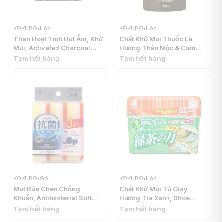
KOKUBO
•
Hộp
KOKUBO
•
Hộp
Than Hoạt Tính Hút Ẩm, Khử
Chất Khử Mùi Thuốc Lá
Mùi, Activated Charcoal
Hương Thảo Mộc & Cam
Moisture Absorbers -
Chanh, Plant Extract
Tạm hết hàng
Tạm hết hàng
Dehumidifier Box (450ml) -
Deodorizer, Aroma Citrus
KOKUBO
(400ml) - KOKUBO
KOKUBO
•
Gói
KOKUBO
•
Hộp
Mút Rửa Chén Chống
Chất Khử Mùi Tủ Giày
Khuẩn, Antibacterial Soft
Hương Trà Xanh, Shoe
Kitchen Sponges, 3 Miếng
Cabinet Deodorant Aroma
Tạm hết hàng
Tạm hết hàng
(11 x 3 x 25cm) - KOKUBO
Box, Green Tea (150g) -