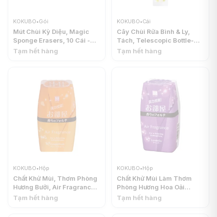
KOKUBO
•
Gói
KOKUBO
•
Cái
Mút Chùi Kỳ Diệu, Magic
Cây Chùi Rửa Bình & Ly,
Sponge Erasers, 10 Cái -
Tách, Telescopic Bottle-
KOKUBO
Washing Sponge with
Tạm hết hàng
Tạm hết hàng
Adjustable Handle -
KOKUBO
KOKUBO
•
Hộp
KOKUBO
•
Hộp
Chất Khử Mùi, Thơm Phòng
Chất Khử Mùi Làm Thơm
Hương Bưởi, Air Fragrance,
Phòng Hương Hoa Oải
Grapefruit (200ml) -
Hương, Air Fragrance,
Tạm hết hàng
Tạm hết hàng
KOKUBO
Lavender (200ml) -
KOKUBO