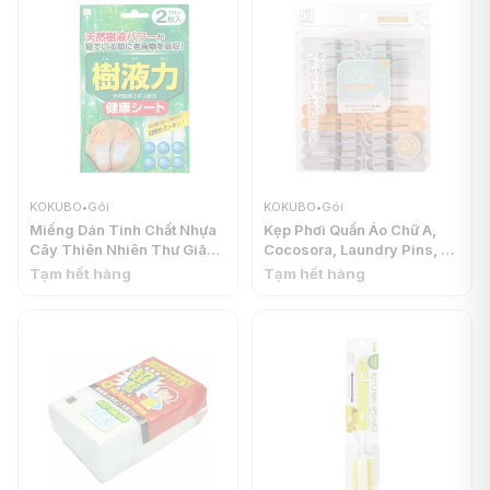
KOKUBO
•
Gói
KOKUBO
•
Gói
Miếng Dán Tinh Chất Nhựa
Kẹp Phơi Quần Áo Chữ A,
Cây Thiên Nhiên Thư Giãn
Cocosora, Laundry Pins, 20
Bàn Chân, Tree Amber
cái - KOKUBO
Tạm hết hàng
Tạm hết hàng
Comfort Food Patch, 2
Miếng - KOKUBO