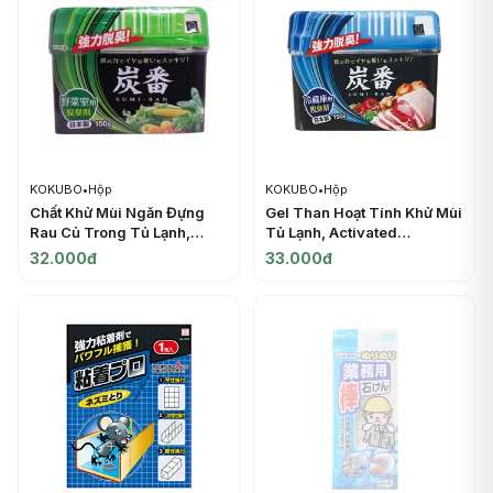
KOKUBO
•
Hộp
KOKUBO
•
Hộp
Chất Khử Mùi Ngăn Đựng
Gel Than Hoạt Tính Khử Mùi
Rau Củ Trong Tủ Lạnh,
Tủ Lạnh, Activated
Refrigerator Deodorizer for
Charcoal Refrigerator
32.000đ
33.000đ
Vegetable Room (150g) -
Deodorant (150g) -
KOKUBO
KOKUBO