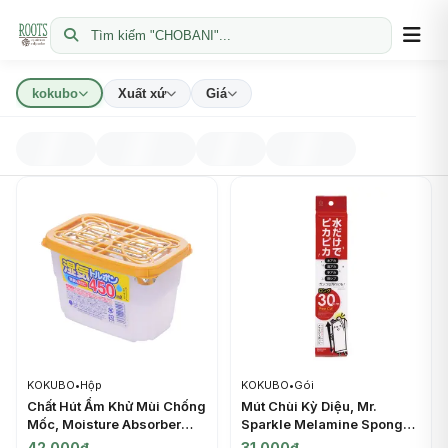
Tìm kiếm "CHOBANI"...
kokubo
Xuất xứ
Giá
KOKUBO
•
Hộp
KOKUBO
•
Gói
Chất Hút Ẩm Khử Mùi Chống
Mút Chùi Kỳ Diệu, Mr.
Mốc, Moisture Absorber
Sparkle Melamine Sponge
Box (450ml) - KOKUBO
Long (30cm) - KOKUBO
42.000đ
31.000đ