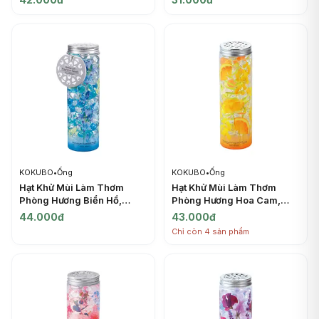
KOKUBO
•
Ống
KOKUBO
•
Ống
Hạt Khử Mùi Làm Thơm
Hạt Khử Mùi Làm Thơm
Phòng Hương Biển Hồ,
Phòng Hương Hoa Cam,
Herbarium Fragrance
Herbarium Fragrance
44.000đ
43.000đ
Beads, Aqua Raison (200g)
Beads, Citrus Plaisir
Chỉ còn 4 sản phẩm
- KOKUBO
(200g) - KOKUBO