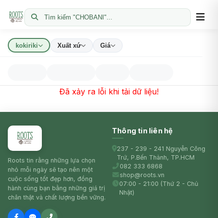
Tìm kiếm "CHOBANI"...
kokiriki
Xuất xứ
Giá
Đã xảy ra lỗi khi tải dữ liệu!
Thông tin liên hệ
237 - 239 - 241 Nguyễn Công
Trứ, P.Bến Thành, TP.HCM
Roots tin rằng những lựa chọn
082 333 6868
nhỏ mỗi ngày sẽ tạo nên một
shop@roots.vn
cuộc sống tốt đẹp hơn, đồng
07:00 - 21:00 (Thứ 2 - Chủ
hành cùng bạn bằng những giá trị
Nhật)
chân thật và chất lượng bền vững.