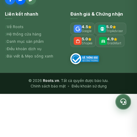
Liên kết nhanh
Đánh giá & Chứng nhận
Về Roots
4.5
5.0
Google
TripAdvisor
Hệ thống cửa hàng
5.0
4.9
Danh mục sản phẩm
Shopee
GrabMart
Điều khoản dịch vụ
Bài viết & Mẹo sống xanh
© 2026
Roots.vn
. Tất cả quyền được bảo lưu.
Chính sách bảo mật
•
Điều khoản sử dụng