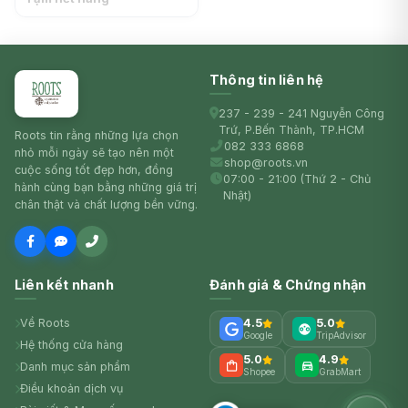
KOHKIN
Thông tin liên hệ
237 - 239 - 241 Nguyễn Công
Trứ, P.Bến Thành, TP.HCM
Roots tin rằng những lựa chọn
082 333 6868
nhỏ mỗi ngày sẽ tạo nên một
shop@roots.vn
cuộc sống tốt đẹp hơn, đồng
07:00 - 21:00 (Thứ 2 - Chủ
hành cùng bạn bằng những giá trị
Nhật)
chân thật và chất lượng bền vững.
Liên kết nhanh
Đánh giá & Chứng nhận
Về Roots
4.5
5.0
Google
TripAdvisor
Hệ thống cửa hàng
5.0
4.9
Danh mục sản phẩm
Shopee
GrabMart
Điều khoản dịch vụ