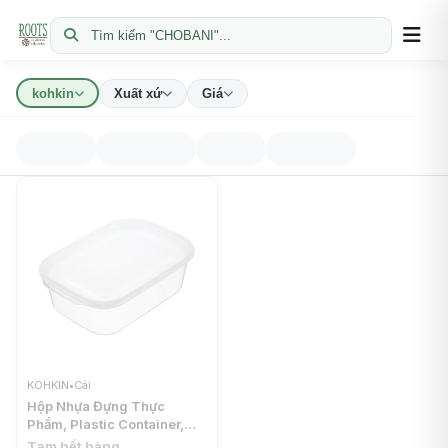
Tìm kiếm "CHOBANI"...
kohkin
Xuất xứ
Giá
KOHKIN
•
Cái
Hộp Nhựa Đựng Thực
Phẩm, Plastic Container,
900ml (177 x 126 x 54mm) -
Tạm hết hàng