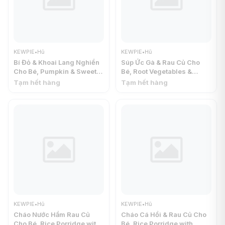
KEWPIE
•
Hũ
KEWPIE
•
Hũ
Bí Đỏ & Khoai Lang Nghiền
Súp Ức Gà & Rau Củ Cho
Cho Bé, Pumpkin & Sweet
Bé, Root Vegetables &
Potato (Strained), 5+ Tháng
Tender Chicken, 7+ Tháng
Tạm hết hàng
Tạm hết hàng
(70g) - KEWPIE
(70g) - KEWPIE
KEWPIE
•
Hũ
KEWPIE
•
Hũ
Cháo Nước Hầm Rau Củ
Cháo Cá Hồi & Rau Củ Cho
Cho Bé, Rice Porridge with
Bé, Rice Porridge with