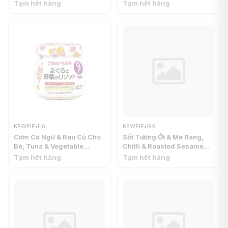
Vegetables (Strained), 7+
Tháng (70g) - KEWPIE
Tạm hết hàng
Tạm hết hàng
Tháng (70g) - KEWPIE
KEWPIE
•
Hũ
KEWPIE
•
Gói
Cơm Cá Ngừ & Rau Củ Cho
Sốt Tương Ớt & Mè Rang,
Bé, Tuna & Vegetable
Chilli & Roasted Sesame
Risotto, 9+ Tháng (100g) -
Sauce (100g) - KEWPIE
Tạm hết hàng
Tạm hết hàng
KEWPIE