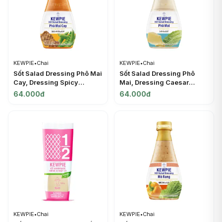
KEWPIE
•
Chai
KEWPIE
•
Chai
Sốt Salad Dressing Phô Mai
Sốt Salad Dressing Phô
Cay, Dressing Spicy
Mai, Dressing Caesar
Cheese (210ml) - KEWPIE
(210ml) - KEWPIE
64.000đ
64.000đ
KEWPIE
•
Chai
KEWPIE
•
Chai