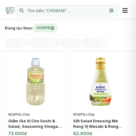
Tìm kiếm "CHOBANI"...
Đang lọc theo:
KEWPIE
KEWPIE
•
Chai
KEWPIE
•
Chai
Giấm Gia Vị Cho Sushi &
Sốt Salad Dressing Mè
Salad, Seasoning Vinegar
Rang Vị Wasabi & Rong
for Sushi & Salad (500ml) -
Biển, Dressing Roasted
73.000đ
62.000đ