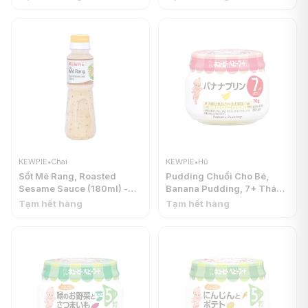
Taste (210ml) - KEWPIE
KEWPIE
•
Chai
KEWPIE
•
Hũ
Sốt Mè Rang, Roasted
Pudding Chuối Cho Bé,
Sesame Sauce (180ml) -
Banana Pudding, 7+ Tháng
KEWPIE
(70g) - KEWPIE
Tạm hết hàng
Tạm hết hàng