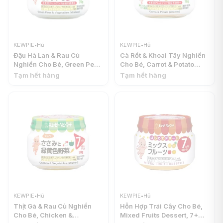
KEWPIE
•
Hũ
KEWPIE
•
Hũ
Đậu Hà Lan & Rau Củ
Cà Rốt & Khoai Tây Nghiền
Nghiền Cho Bé, Green Peas
Cho Bé, Carrot & Potato
& Vegetables (Strained), 5+
(Strained), 5+ Tháng (70g)
Tạm hết hàng
Tạm hết hàng
Tháng (70g) - KEWPIE
- KEWPIE
KEWPIE
•
Hũ
KEWPIE
•
Hũ
Thịt Gà & Rau Củ Nghiền
Hỗn Hợp Trái Cây Cho Bé,
Cho Bé, Chicken &
Mixed Fruits Dessert, 7+