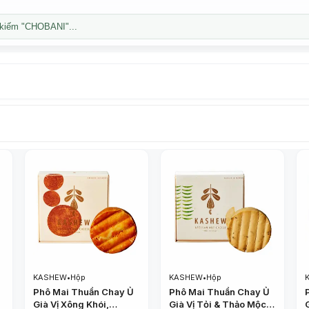
kiếm "CHOBANI"...
KASHEW
•
Hộp
KASHEW
•
Hộp
Phô Mai Thuần Chay Ủ
Phô Mai Thuần Chay Ủ
Già Vị Xông Khói,
Già Vị Tỏi & Thảo Mộc,