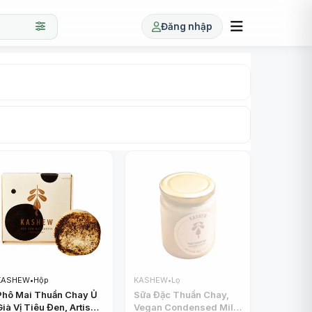
Đăng nhập
KASHEW
•
Hộp
KASHEW
•
Lọ
Phô Mai Thuần Chay Ủ
Sữa Đặc Thuần Chay,
Già Vị Tiêu Đen, Artisan
Vegan Condensed Milk