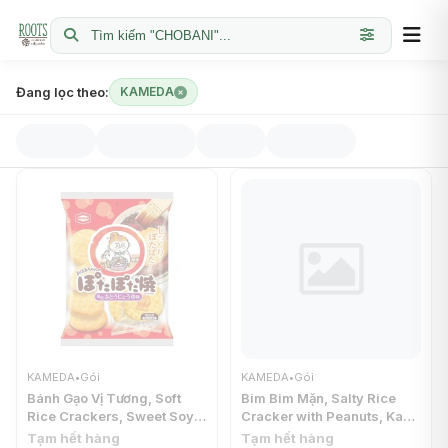
Tìm kiếm "CHOBANI"...
Đang lọc theo:
KAMEDA
KAMEDA
•
Gói
KAMEDA
•
Gói
Bánh Gạo Vị Tương, Soft
Bim Bim Mặn, Salty Rice
Rice Crackers, Sweet Soy
Cracker with Peanuts, Kaki
Sauce, 20 Cái (124g) -
No Tane (200g) - KAMEDA
Tạm hết hàng
Tạm hết hàng