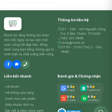
Thông tin liên hệ
237 - 239 - 241 Nguyễn Công
Trứ, P.Bến Thành, TP.HCM
Roots tin rằng những lựa chọn
082 333 6868
nhỏ mỗi ngày sẽ tạo nên một
shop@roots.vn
cuộc sống tốt đẹp hơn, đồng
07:00 - 21:00 (Thứ 2 - Chủ
hành cùng bạn bằng những giá trị
Nhật)
chân thật và chất lượng bền vững.
Liên kết nhanh
Đánh giá & Chứng nhận
Về Roots
4.5
5.0
Google
TripAdvisor
Hệ thống cửa hàng
5.0
4.9
Danh mục sản phẩm
Shopee
GrabMart
Điều khoản dịch vụ
Bài viết & Mẹo sống xanh