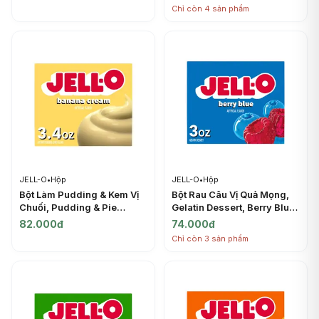
3.4 oz (96g) - JELL-O
Chỉ còn 4 sản phẩm
JELL-O
•
Hộp
JELL-O
•
Hộp
Bột Làm Pudding & Kem Vị
Bột Rau Câu Vị Quả Mọng,
Chuối, Pudding & Pie
Gelatin Dessert, Berry Blue,
Filling, Banana Cream, 3.4
3 oz (85g) - JELL-O
82.000đ
74.000đ
oz (96g) - JELL-O
Chỉ còn 3 sản phẩm