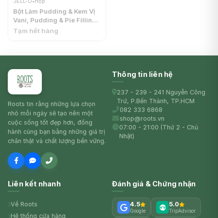
JELL-O
•
Hộp
Bột Làm Pudding & Kem Vị
Vani, Pudding & Pie Filling,
Vanilla, 3 oz (85g) - JELL-O
Tạm hết hàng
Thông tin liên hệ
237 - 239 - 241 Nguyễn Công
Trứ, P.Bến Thành, TP.HCM
Roots tin rằng những lựa chọn
082 333 6868
nhỏ mỗi ngày sẽ tạo nên một
shop@roots.vn
cuộc sống tốt đẹp hơn, đồng
07:00 - 21:00 (Thứ 2 - Chủ
hành cùng bạn bằng những giá trị
Nhật)
chân thật và chất lượng bền vững.
Liên kết nhanh
Đánh giá & Chứng nhận
Về Roots
4.5
5.0
Google
TripAdvisor
Hệ thống cửa hàng