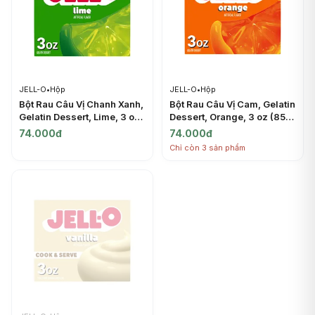
JELL-O
•
Hộp
JELL-O
•
Hộp
Bột Rau Câu Vị Chanh Xanh,
Bột Rau Câu Vị Cam, Gelatin
Gelatin Dessert, Lime, 3 oz
Dessert, Orange, 3 oz (85g)
(85g) - JELL-O
- JELL-O
74.000đ
74.000đ
Chỉ còn 3 sản phẩm