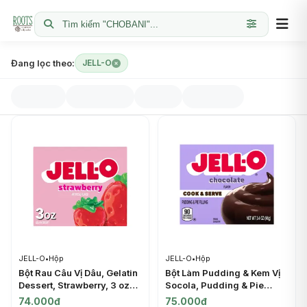
Tìm kiếm "CHOBANI"...
Đang lọc theo:
JELL-O
JELL-O
•
Hộp
JELL-O
•
Hộp
Bột Rau Câu Vị Dâu, Gelatin
Bột Làm Pudding & Kem Vị
Dessert, Strawberry, 3 oz
Socola, Pudding & Pie
(85g) - JELL-O
Filling, Chocolate Flavor,
74.000đ
75.000đ