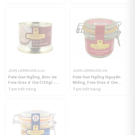
LARNAUDIE
JEAN LARNAUDIE
•
Lon
JEAN LARNAUDIE
•
Hũ
Pate Gan Ngỗng, Bloc de
Pate Gan Ngỗng Nguyên
Foie Gras d`Oie (130g) -
Miếng, Foie Gras d`Oie
JEAN LARNAUDIE
Entier a L`Ancienne (180g) -
Tạm hết hàng
Tạm hết hàng
JEAN LARNAUDIE