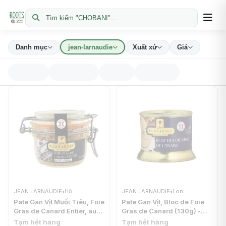
Tìm kiếm "CHOBANI"...
Danh mục
jean-larnaudie
Xuất xứ
Giá
JEAN LARNAUDIE
•
Hũ
JEAN LARNAUDIE
•
Lon
Pate Gan Vịt Muối Tiêu, Foie
Pate Gan Vịt, Bloc de Foie
Gras de Canard Entier, au
Gras de Canard (130g) -
Sel & Poivre (125g) - JEAN
JEAN LARNAUDIE
Tạm hết hàng
Tạm hết hàng