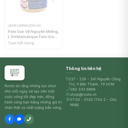
JEAN LARNAUDIE
•
Hũ
Pate Gan Vịt Nguyên Miếng,
L`Emblematique Foie Gras
de Canard Entier (180g) -
Tạm hết hàng
JEAN LARNAUDIE
Thông tin liên hệ
237 - 239 - 241 Nguyễn Công
Trứ, P.Bến Thành, TP.HCM
Roots tin rằng những lựa chọn
082 333 6868
nhỏ mỗi ngày sẽ tạo nên một
shop@roots.vn
cuộc sống tốt đẹp hơn, đồng
07:00 - 21:00 (Thứ 2 - Chủ
hành cùng bạn bằng những giá trị
Nhật)
chân thật và chất lượng bền vững.