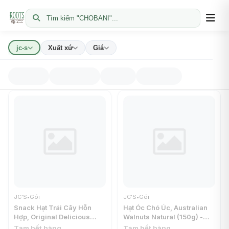
Tìm kiếm "CHOBANI"...
jc-s
Xuất xứ
Giá
JC'S
•
Gói
JC'S
•
Gói
Snack Hạt Trái Cây Hỗn
Hạt Óc Chó Úc, Australian
Hợp, Original Delicious
Walnuts Natural (150g) -
Healthy Mix (200g) - JC'S
JC'S
Tạm hết hàng
Tạm hết hàng