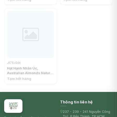
JC'S
•
Gói
Hạt Hạnh Nhân Úc,
Australian Almonds Natural
(150g) - JC'S
Tạm hết hàng
Thông tin liên hệ
237 - 239 - 241 Nguyễn Công
Trứ, P.Bến Thành, TP.HCM