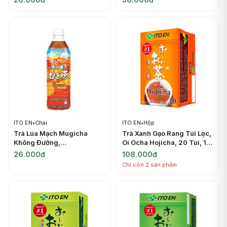
ITO EN
ITO EN
•
Chai
ITO EN
•
Hộp
Trà Lúa Mạch Mugicha
Trà Xanh Gạo Rang Túi Lọc,
Không Đường,
Oi Ocha Hojicha, 20 Túi, 1.1
Unsweetened Barley Tea,
oz (32g) - ITO EN
26.000đ
108.000đ
16.9 fl oz (500ml) - ITO EN
Chỉ còn 2 sản phẩm