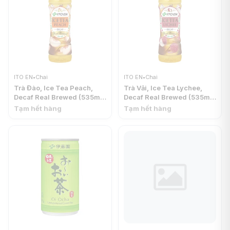
ITO EN
•
Chai
ITO EN
•
Chai
Trà Đào, Ice Tea Peach,
Trà Vải, Ice Tea Lychee,
Decaf Real Brewed (535ml)
Decaf Real Brewed (535ml)
- ITO EN
- ITO EN
Tạm hết hàng
Tạm hết hàng