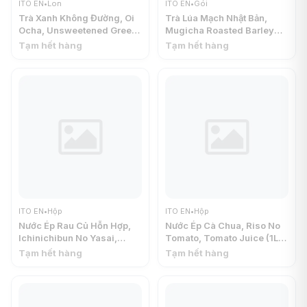
ITO EN
•
Lon
ITO EN
•
Gói
Trà Xanh Không Đường, Oi
Trà Lúa Mạch Nhật Bản,
Ocha, Unsweetened Green
Mugicha Roasted Barley
Tea (190g) - ITO EN
Tea, 54 Gói (432g) - ITO EN
Tạm hết hàng
Tạm hết hàng
ITO EN
•
Hộp
ITO EN
•
Hộp
Nước Ép Rau Củ Hỗn Hợp,
Nước Ép Cà Chua, Riso No
Ichinichibun No Yasai,
Tomato, Tomato Juice (1L) -
Vegetable Juice (200ml) -
ITO EN
Tạm hết hàng
Tạm hết hàng
ITO EN