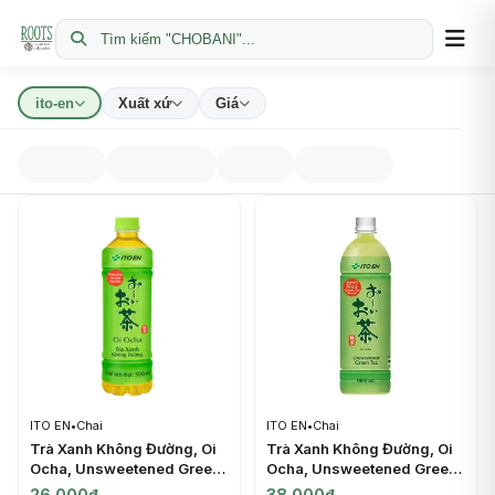
Tìm kiếm "CHOBANI"...
ito-en
Xuất xứ
Giá
ITO EN
•
Chai
ITO EN
•
Chai
Trà Xanh Không Đường, Oi
Trà Xanh Không Đường, Oi
Ocha, Unsweetened Green
Ocha, Unsweetened Green
Tea, 16.9 fl oz (500ml) -
Tea (1000ml) - ITO EN
26.000đ
38.000đ