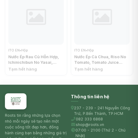
ITO EN
•
Hộp
ITO EN
•
Hộp
Nước Ép Rau Củ Hỗn Hợp,
Nước Ép Cà Chua, Riso No
Ichinichibun No Yasai,
Tomato, Tomato Juice
Vegetable Juice (1L) - ITO
(200ml) - ITO EN
Tạm hết hàng
Tạm hết hàng
EN
Thông tin liên hệ
237 - 239 - 241 Nguyễn Công
Trứ, P.Bến Thành, TP.HCM
Roots tin rằng những lựa chọn
082 333 6868
nhỏ mỗi ngày sẽ tạo nên một
shop@roots.vn
cuộc sống tốt đẹp hơn, đồng
07:00 - 21:00 (Thứ 2 - Chủ
hành cùng bạn bằng những giá trị
Nhật)