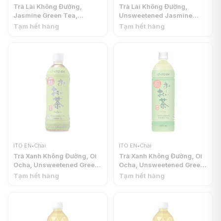
Trà Lài Không Đường,
Trà Lài Không Đường,
Jasmine Green Tea,
Unsweetened Jasmine
Unsweetened (500ml) -
Green Tea, 16.9 fl oz
Tạm hết hàng
Tạm hết hàng
ITO EN
(500ml) - ITO EN
ITO EN
•
Chai
ITO EN
•
Chai
Trà Xanh Không Đường, Oi
Trà Xanh Không Đường, Oi
Ocha, Unsweetened Green
Ocha, Unsweetened Green
Tea, 16.9 fl oz (500ml) -
Tea (1000ml) - ITO EN
Tạm hết hàng
Tạm hết hàng
ITO EN