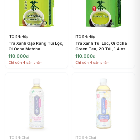
ITO EN
•
Hộp
ITO EN
•
Hộp
Trà Xanh Gạo Rang Túi Lọc,
Trà Xanh Túi Lọc, Oi Ocha
Oi Ocha Matcha
Green Tea, 20 Túi, 1.4 oz
Genmaicha, 20 Túi, 1.4 oz
(40g) - ITO EN
110.000đ
110.000đ
(40g) - ITO EN
Chỉ còn 4 sản phẩm
Chỉ còn 4 sản phẩm
ITO EN
•
Chai
ITO EN
•
Chai