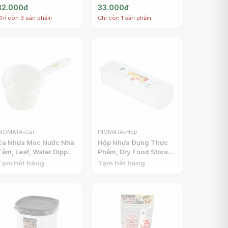
Ball Mold, 3 Shapes
Lemon Citrus Juicer -
32.000đ
33.000đ
(17.3 x 5.9 x 3.9cm) -
Hand Squeezer
Chỉ còn 3 sản phẩm
Chỉ còn 1 sản phẩm
INOMATA
(250ml) - INOMATA
INOMATA
•
Cái
INOMATA
•
Hộp
Ca Nhựa Múc Nước Nhà
Hộp Nhựa Đựng Thực
Tắm, Leaf, Water Dipper
Phẩm, Dry Food Storage
(1.3L) - INOMATA
Container (29 x 9.3 x
Tạm hết hàng
Tạm hết hàng
6cm) - INOMATA