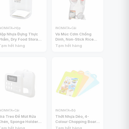
INOMATA
•
Hộp
INOMATA
•
Cái
Hộp Nhựa Đựng Thực
Vá Múc Cơm Chống
Phẩm, Dry Food Storage
Dính, Non-Stick Rice
Container (520ml) -
Serving Spoon -
Tạm hết hàng
Tạm hết hàng
INOMATA
INOMATA
INOMATA
•
Cái
INOMATA
•
Bộ
Giá Treo Để Mút Rửa
Thớt Nhựa Dẻo, 4-
Chén, Sponge Holder
Colour Chopping Board
for Kitchen Sink (9.2 x
Set, 4 Cái (19 x 29.2 x
Tạm hết hàng
Tạm hết hàng