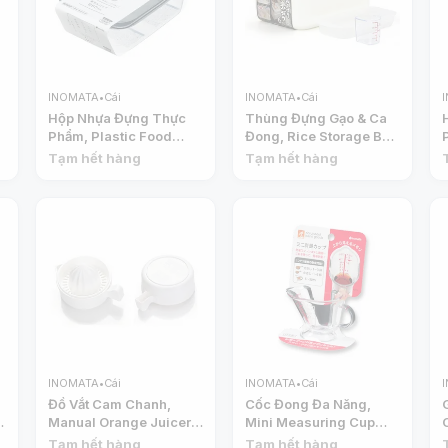
INOMATA
•
Cái
INOMATA
•
Cái
Hộp Nhựa Đựng Thực
Thùng Đựng Gạo & Ca
Phẩm, Plastic Food
Đong, Rice Storage Box
Container, BPA Free,
with Measuring Cup
Tạm hết hàng
Tạm hết hàng
850ml (13.8 x 20.3 x
(6kg) - INOMATA
6.3cm) - INOMATA
INOMATA
•
Cái
INOMATA
•
Cái
Đồ Vắt Cam Chanh,
Cốc Đong Đa Năng,
n
Manual Orange Juicer
Mini Measuring Cup
(230ml) - INOMATA
(70ml) - INOMATA
Tạm hết hàng
Tạm hết hàng