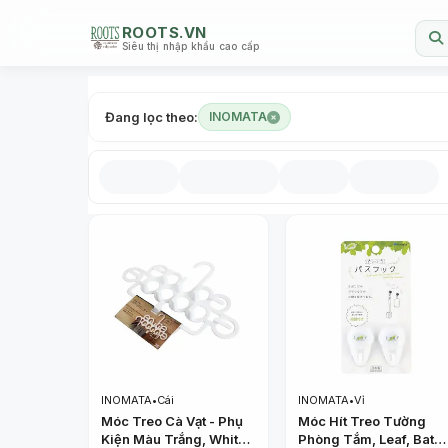
ROOTS.VN
Siêu thị nhập khẩu cao cấp
Đang lọc theo:
INOMATA
INOMATA
•
Cái
INOMATA
•
Vỉ
Móc Treo Cà Vạt - Phụ
Móc Hít Treo Tường
Kiện Màu Trắng, White
Phòng Tắm, Leaf, Bath