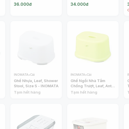
Container Set, 2 Cái,
36.000đ
34.000đ
400ml (11.1 x 16.4 x
5.1cm) - INOMATA
INOMATA
•
Cái
INOMATA
•
Cái
Ghế Nhựa, Leaf, Shower
Ghế Ngồi Nhà Tắm
Stool, Size S - INOMATA
Chống Trượt, Leaf, Anti-
Slip Bath Chair (25 x
Tạm hết hàng
Tạm hết hàng
18.8 x 14.3cm) -
INOMATA