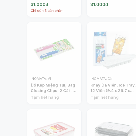
Tie Rack Hanger -
Hook, 2 Cái (4 x 3.5 x
31.000đ
31.000đ
INOMATA
5.8cm) - INOMATA
Chỉ còn 3 sản phẩm
INOMATA
•
Vỉ
INOMATA
•
Cái
Đồ Kẹp Miệng Túi, Bag
Khay Đá Viên, Ice Tray,
Closing Clips, 2 Cái -
12 Viên (9.4 x 26.7 x
INOMATA
3.9cm) - INOMATA
Tạm hết hàng
Tạm hết hàng