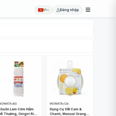
VI
Đăng nhập
INOMATA
•
Bộ
INOMATA
•
Cái
Khuôn Làm Cơm Nắm
Dụng Cụ Vắt Cam &
Dễ Thương, Onigiri Rice
Chanh, Manual Orange