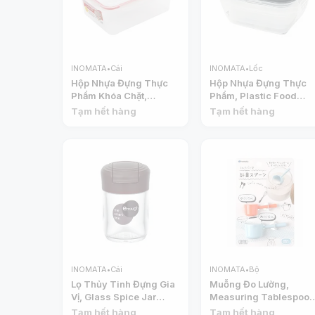
INOMATA
•
Cái
INOMATA
•
Lốc
Hộp Nhựa Đựng Thực
Hộp Nhựa Đựng Thực
Phẩm Khóa Chặt,
Phẩm, Plastic Food
Airtight Plastic Food
Container, 3 Cái
Tạm hết hàng
Tạm hết hàng
Storage Container, 2.3L
(180ml) - INOMATA
(17.5 x 23.4 x 8.7cm) -
INOMATA
INOMATA
•
Cái
INOMATA
•
Bộ
Lọ Thủy Tinh Đựng Gia
Muỗng Đo Lường,
Vị, Glass Spice Jar
Measuring Tablespoo
(68ml) - INOMATA
& Teaspoon, 2 Cái
Tạm hết hàng
Tạm hết hàng