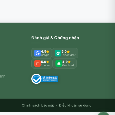
Đánh giá & Chứng nhận
4.5
5.0
Google
TripAdvisor
5.0
4.9
Shopee
GrabMart
xanh
Chính sách bảo mật
•
Điều khoản sử dụng