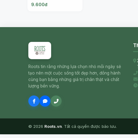
Organically Grown Hoa
9.600đ
Loc Mango - HTX TINH
THOI
Th
Roots tin rằng những lựa chọn nhỏ mỗi ngày sẽ
tạo nên một cuộc sống tốt đẹp hơn, đồng hành
cùng bạn bằng những giá trị chân thật và chất
lượng bền vững.
© 2026
Roots.vn
. Tất cả quyền được bảo lưu.