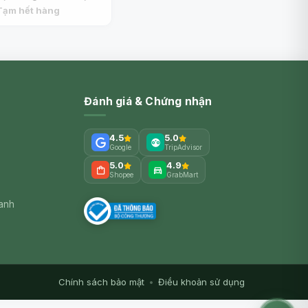
Ho, Fenchel + Thymian
Tạm hết hàng
Honigsirup, Fennel &
Thyme Honey Syrup
(250g) - HOYER
Đánh giá & Chứng nhận
4.5
5.0
Google
TripAdvisor
5.0
4.9
Shopee
GrabMart
xanh
Chính sách bảo mật
•
Điều khoản sử dụng