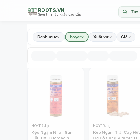
ROOTS.VN
Tìm 
Siêu thị nhập khẩu cao cấp
Danh mục
hoyer
Xuất xứ
Giá
HOYER
•
Lọ
HOYER
•
Lọ
Kẹo Ngậm Nhân Sâm
Kẹo Ngậm Trái Cây Hữ
Hữu Cơ, Guarana &
Cơ Bổ Sung Vitamin C,