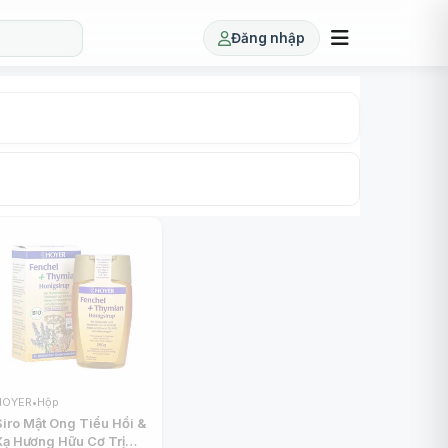
Đăng nhập
HOYER
•
Hộp
Siro Mật Ong Tiểu Hồi &
Xạ Hương Hữu Cơ Trị