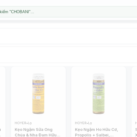
kiếm "CHOBANI"...
HOYER
•
Lọ
HOYER
•
Lọ
u
Kẹo Ngậm Sữa Ong
Kẹo Ngậm Ho Hữu Cơ,
Chúa & Nha Đam Hữu
Propolis + Salbei,