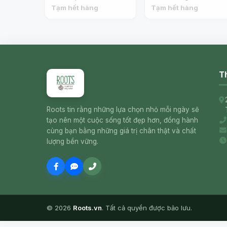
Ginseng Kautabletten
Acerola & Wildfrucht
Tạm hết hàng
Tạm hết hàng
(30g) - HOYER
Natur-Vitamin C
Lutschtabletten (30g) -
HOYER
Th
Roots tin rằng những lựa chọn nhỏ mỗi ngày sẽ
tạo nên một cuộc sống tốt đẹp hơn, đồng hành
cùng bạn bằng những giá trị chân thật và chất
lượng bền vững.
© 2026
Roots.vn
. Tất cả quyền được bảo lưu.