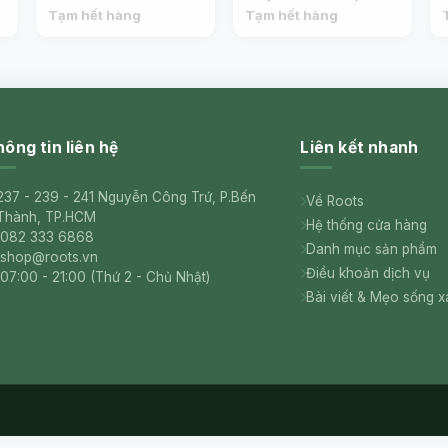
Cơ, Gelee Royale & Aloe
Lutschtabletten, 60
Tạm hết hàng
Tạm hết hàng
Vera Lutschtabletten
Viên (30g) - HOYER
(30g) - HOYER
ông tin liên hệ
Liên kết nhanh
237 - 239 - 241 Nguyễn Công Trứ, P.Bến
Về Roots
Thành, TP.HCM
Hệ thống cửa hàng
082 333 6868
Danh mục sản phẩm
shop@roots.vn
Điều khoản dịch vụ
07:00 - 21:00 (Thứ 2 - Chủ Nhật)
Bài viết & Mẹo sống 