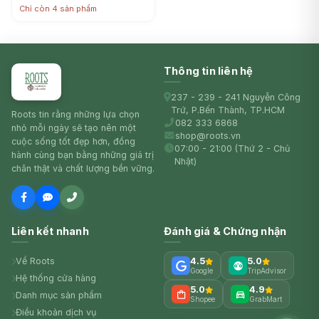
500m) - HORECA
Chỉ còn 4 sản phẩm
WRAPPING
Thông tin liên hệ
237 - 239 - 241 Nguyễn Công
Trứ, P.Bến Thành, TP.HCM
Roots tin rằng những lựa chọn
082 333 6868
nhỏ mỗi ngày sẽ tạo nên một
shop@roots.vn
cuộc sống tốt đẹp hơn, đồng
07:00 - 21:00 (Thứ 2 - Chủ
hành cùng bạn bằng những giá trị
Nhật)
chân thật và chất lượng bền vững.
Liên kết nhanh
Đánh giá & Chứng nhận
Về Roots
4.5
5.0
Google
TripAdvisor
Hệ thống cửa hàng
5.0
4.9
Danh mục sản phẩm
Shopee
GrabMart
Điều khoản dịch vụ