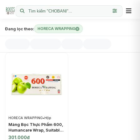
Tìm kiếm "CHOBANI"...
Đang lọc theo:
HORECA WRAPPING
HORECA WRAPPING
•
Hộp
Màng Bọc Thực Phẩm 600,
Humancare Wrap, Suitable
for Microwave (30cm x
301.000đ