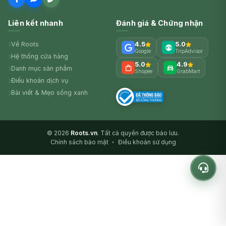
Liên kết nhanh
Đánh giá & Chứng nhận
Về Roots
4.5
5.0
Google
TripAdvisor
Hệ thống cửa hàng
5.0
4.9
Danh mục sản phẩm
Shopee
GrabMart
Điều khoản dịch vụ
Bài viết & Mẹo sống xanh
© 2026
Roots.vn
. Tất cả quyền được bảo lưu.
Chính sách bảo mật
•
Điều khoản sử dụng