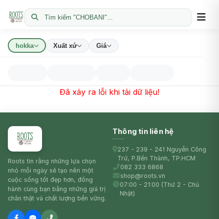
Tìm kiếm "CHOBANI"...
hokka
Xuất xứ
Giá
Đã xảy ra lỗi khi tải dữ liệu!
Thông tin liên hệ
237 - 239 - 241 Nguyễn Công
Trứ, P.Bến Thành, TP.HCM
Roots tin rằng những lựa chọn
082 333 6868
nhỏ mỗi ngày sẽ tạo nên một
shop@roots.vn
cuộc sống tốt đẹp hơn, đồng
07:00 - 21:00 (Thứ 2 - Chủ
hành cùng bạn bằng những giá trị
Nhật)
chân thật và chất lượng bền vững.