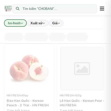
Tìm kiếm "CHOBANI"...
hn-fresh
Xuất xứ
Giá
HN FRESH
•
Khay
HN FRESH
•
100g
Đào Hàn Quốc - Korean
Lê Hàn Quốc - Korean Pear -
Peach - 2 Trái - HN FRESH
HN FRESH
Tạm hết hàng
Tạm hết hàng