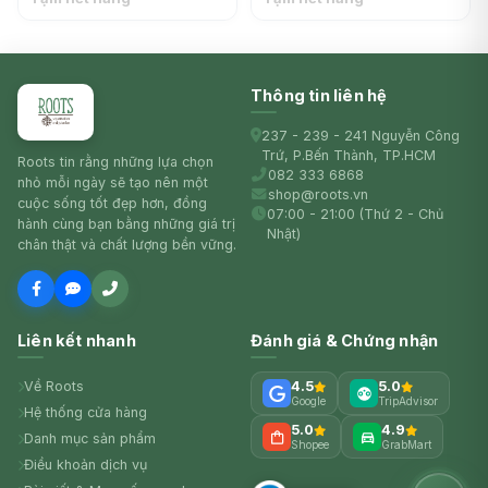
Thông tin liên hệ
237 - 239 - 241 Nguyễn Công
Trứ, P.Bến Thành, TP.HCM
Roots tin rằng những lựa chọn
082 333 6868
nhỏ mỗi ngày sẽ tạo nên một
shop@roots.vn
cuộc sống tốt đẹp hơn, đồng
07:00 - 21:00 (Thứ 2 - Chủ
hành cùng bạn bằng những giá trị
Nhật)
chân thật và chất lượng bền vững.
Liên kết nhanh
Đánh giá & Chứng nhận
Về Roots
4.5
5.0
Google
TripAdvisor
Hệ thống cửa hàng
5.0
4.9
Danh mục sản phẩm
Shopee
GrabMart
Điều khoản dịch vụ