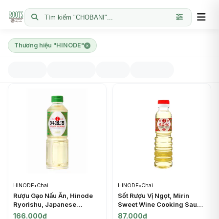
Tìm kiếm "CHOBANI"...
Thương hiệu "HINODE"
HINODE
•
Chai
HINODE
•
Chai
Rượu Gạo Nấu Ăn, Hinode
Sốt Rượu Vị Ngọt, Mirin
Ryorishu, Japanese
Sweet Wine Cooking Sauce
Cooking Sauce (500ml) -
(320ml) - HINODE
166.000đ
87.000đ