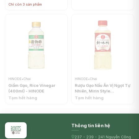
HINODE
Chỉ còn 3 sản phẩm
HINODE
•
Chai
HINODE
•
Chai
Giấm Gạo, Rice Vinegar
Rượu Gạo Nấu Ăn Vị Ngọt Tự
(400ml) - HINODE
Nhiên, Mirin Style
Seasoning, Rice Cooking
Tạm hết hàng
Tạm hết hàng
Wine (400ml) - HINODE
Thông tin liên hệ
237 - 239 - 241 Nguyễn Công