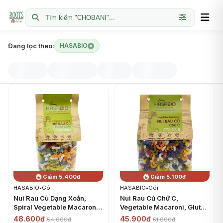
Tìm kiếm "CHOBANI"...
Đang lọc theo:
HASABIO
Giảm 5.400đ
Giảm 5.100đ
HASABIO
•
Gói
HASABIO
•
Gói
Nui Rau Củ Dạng Xoắn,
Nui Rau Củ Chữ C,
Spiral Vegetable Macaroni,
Vegetable Macaroni, Gluten
Gluten Free (500g) -
Free (500g) - HASABIO
48.600đ
45.900đ
54.000đ
51.000đ