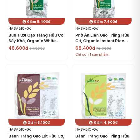
Giảm 5.400đ
Giảm 7.600đ
HASABIO
•
Gói
HASABIO
•
Gói
Bún Tươi Gạo Trắng Hữu Cơ
Phở Ăn Liền Gạo Trắng Hữu
Sấy Khô, Organic White
Cơ, Organic Instant Rice
Rice Vermicelli (250g) -
Noodles (400g) - HASABIO
48.600đ
68.400đ
54.000đ
76.000đ
HASABIO
Chỉ còn 1 sản phẩm
Giảm 5.100đ
Giảm 4.900đ
HASABIO
•
Gói
HASABIO
•
Gói
Bánh Tráng Gạo Lứt Hữu Cơ,
Bánh Tráng Gạo Trắng Hữu