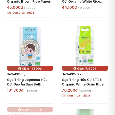
Organic Brown Rice Paper,
Cơ, Organic White Rice
22 cm (200g) - HASABIO
Paper, 22cm (200g) -
45.900đ
44.100đ
51.000đ
49.000đ
HASABIO
Chỉ còn 2 sản phẩm
Giảm 11.300đ
Giảm 7.800đ
HASABIO
•
Hộp
HASABIO
•
Gói
Gạo Trắng Japonica Hữu
Gạo Trắng Hữu Cơ ST25,
Cơ, Gạo Ăn Dặm BeBi,
Organic White Grain Rice
Organic Japonica White
ST25 (1kg) - HASABIO
101.700đ
70.200đ
113.000đ
78.000đ
Rice (1kg) - HASABIO
Chỉ còn 4 sản phẩm
Giảm 4.900đ