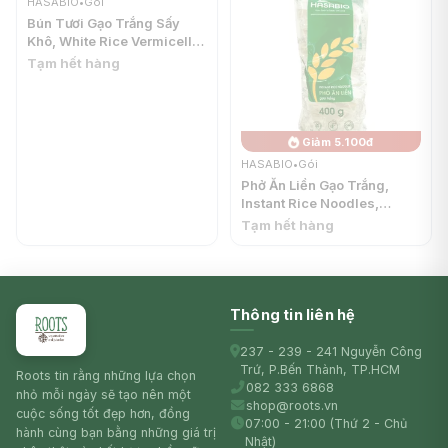
HASABIO
•
Gói
Bún Tươi Gạo Trắng Sấy
Khô, White Rice Vermicelli
(400g) - HASABIO
Tạm hết hàng
Giảm 5.100đ
HASABIO
•
Gói
Phở Ăn Liền Gạo Trắng,
Instant Rice Noodles,
Gluten Free (400g) -
Tạm hết hàng
HASABIO
Thông tin liên hệ
237 - 239 - 241 Nguyễn Công
Trứ, P.Bến Thành, TP.HCM
Roots tin rằng những lựa chọn
082 333 6868
nhỏ mỗi ngày sẽ tạo nên một
shop@roots.vn
cuộc sống tốt đẹp hơn, đồng
07:00 - 21:00 (Thứ 2 - Chủ
hành cùng bạn bằng những giá trị
Nhật)