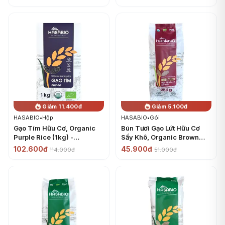
HASABIO
Giảm 11.400đ
Giảm 5.100đ
HASABIO
•
Hộp
HASABIO
•
Gói
Gạo Tím Hữu Cơ, Organic
Bún Tươi Gạo Lứt Hữu Cơ
Purple Rice (1kg) -
Sấy Khô, Organic Brown
HASABIO
Rice Vermicelli (250g) -
102.600đ
45.900đ
114.000đ
51.000đ
HASABIO