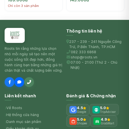
Chỉ còn 3 sản phẩm
Thông tin liên hệ
237 - 239 - 241 Nguyễn Công
Trứ, P.Bến Thành, TP.HCM
Roots tin rằng những lựa chọn
082 333 6868
nhỏ mỗi ngày sẽ tạo nên một
shop@roots.vn
cuộc sống tốt đẹp hơn, đồng
07:00 - 21:00 (Thứ 2 - Chủ
hành cùng bạn bằng những giá trị
Nhật)
chân thật và chất lượng bền vững.
Liên kết nhanh
Đánh giá & Chứng nhận
Về Roots
4.5
5.0
Google
TripAdvisor
Hệ thống cửa hàng
5.0
4.9
Danh mục sản phẩm
Shopee
GrabMart
Điều khoản dịch vụ