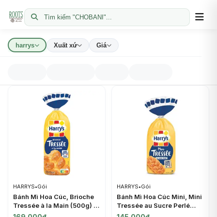
Tìm kiếm "CHOBANI"...
harrys
Xuất xứ
Giá
HARRYS
•
Gói
HARRYS
•
Gói
Bánh Mì Hoa Cúc, Brioche
Bánh Mì Hoa Cúc Mini, Mini
Tressée à la Main (500g) -
Tressée au Sucre Perlé
HARRYS
(210g) - HARRYS
169.000đ
145.000đ