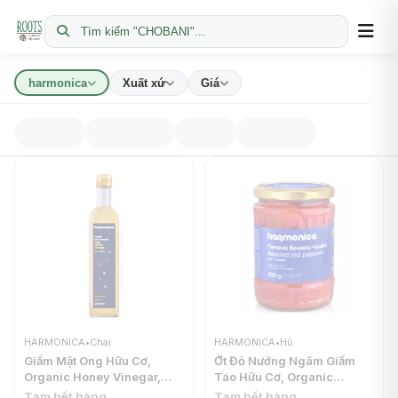
Tìm kiếm "CHOBANI"...
harmonica
Xuất xứ
Giá
HARMONICA
•
Chai
HARMONICA
•
Hũ
Giấm Mật Ong Hữu Cơ,
Ớt Đỏ Nướng Ngâm Giấm
Organic Honey Vinegar,
Táo Hữu Cơ, Organic
Unfiltered (500ml) -
Roasted Red Peppers, with
Tạm hết hàng
Tạm hết hàng