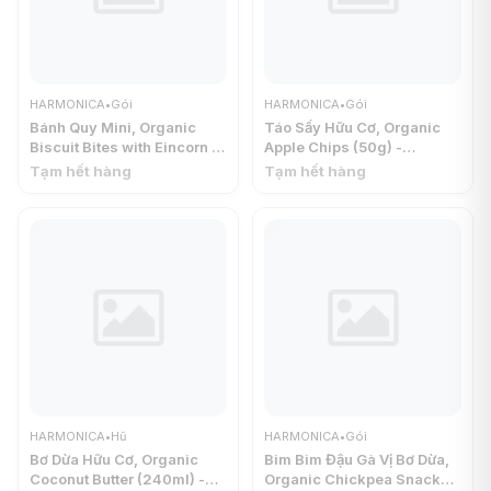
HARMONICA
•
Gói
HARMONICA
•
Gói
Bánh Quy Mini, Organic
Táo Sấy Hữu Cơ, Organic
Biscuit Bites with Eincorn &
Apple Chips (50g) -
Butter (80g) - HARMONICA
HARMONICA
Tạm hết hàng
Tạm hết hàng
HARMONICA
•
Hũ
HARMONICA
•
Gói
Bơ Dừa Hữu Cơ, Organic
Bim Bim Đậu Gà Vị Bơ Dừa,
Coconut Butter (240ml) -
Organic Chickpea Snack