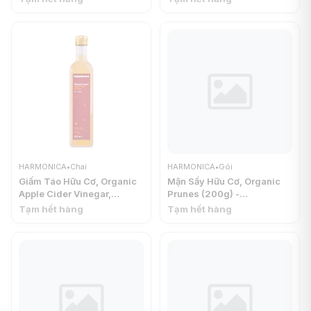
HARMONICA
Apple Cider Vinegar (550g)
- HARMONICA
HARMONICA
•
Chai
HARMONICA
•
Gói
Giấm Táo Hữu Cơ, Organic
Mận Sấy Hữu Cơ, Organic
Apple Cider Vinegar,
Prunes (200g) -
Unfiltered, 5% Acidity
HARMONICA
Tạm hết hàng
Tạm hết hàng
(500ml) - HARMONICA