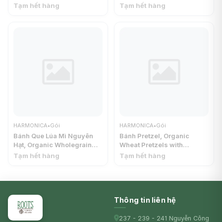
HARMONICA
with Coconut Butter (50g) -
Tạm hết hàng
Tạm hết hàng
HARMONICA
HARMONICA
•
Gói
HARMONICA
•
Gói
Bánh Que Lúa Mì Nguyên
Bánh Pretzel, Organic
Hạt, Organic Wholegrain
Wheat Pretzels with
Wheat Sticks with
Himalayan Salt & Coconut
Tạm hết hàng
Tạm hết hàng
Himalayan Salt & Coconut
Oil (60g) - HARMONICA
Oil (60g) - HARMONICA
Thông tin liên hệ
237 - 239 - 241 Nguyễn Công