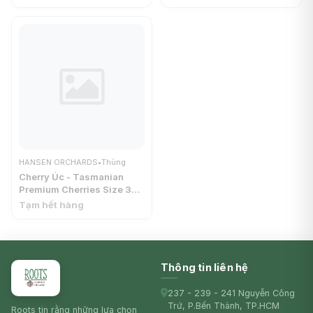
HANSEN ORCHARDS
(2kg) - HANSEN
ORCHARDS
HANSEN ORCHARDS
•
Thùng
Cherry Úc - Tasmanian
Premium Cherries Size 32-
34 (2kg) - HANSEN
Tạm hết hàng
ORCHARDS
Thông tin liên hệ
237 - 239 - 241 Nguyễn Công
Trứ, P.Bến Thành, TP.HCM
Roots tin rằng những lựa chọn