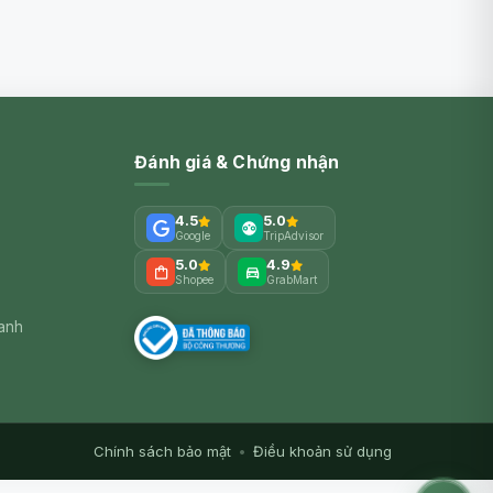
Đánh giá & Chứng nhận
4.5
5.0
Google
TripAdvisor
5.0
4.9
Shopee
GrabMart
xanh
Chính sách bảo mật
•
Điều khoản sử dụng