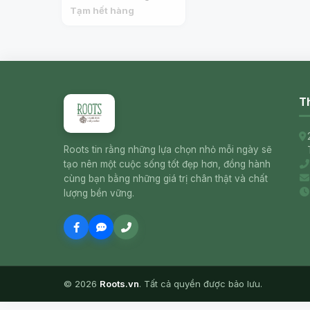
Dumplings, 12 Cái
Tạm hết hàng
(296g) - HANETSUKI
GYOZA
Th
Roots tin rằng những lựa chọn nhỏ mỗi ngày sẽ
tạo nên một cuộc sống tốt đẹp hơn, đồng hành
cùng bạn bằng những giá trị chân thật và chất
lượng bền vững.
© 2026
Roots.vn
. Tất cả quyền được bảo lưu.