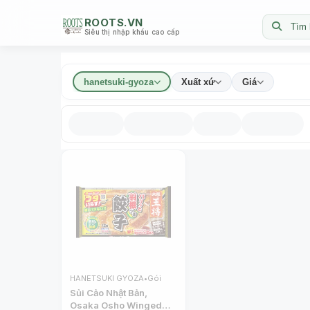
ROOTS.VN
Tìm 
Siêu thị nhập khẩu cao cấp
hanetsuki-gyoza
Xuất xứ
Giá
HANETSUKI GYOZA
•
Gói
Sủi Cảo Nhật Bản,
Osaka Osho Winged