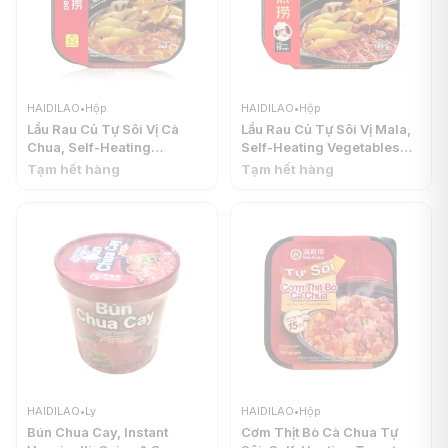
HAIDILAO
•
Hộp
HAIDILAO
•
Hộp
Lẩu Rau Củ Tự Sôi Vị Cà
Lẩu Rau Củ Tự Sôi Vị Mala,
Chua, Self-Heating
Self-Heating Vegetables
Vegetables Hot Pot -
Hot Pot, Spicy Flavour
Tạm hết hàng
Tạm hết hàng
Tomato Flavour (265g) -
(195g) - HAIDILAO
HAIDILAO
HAIDILAO
•
Ly
HAIDILAO
•
Hộp
Bún Chua Cay, Instant
Cơm Thịt Bò Cà Chua Tự