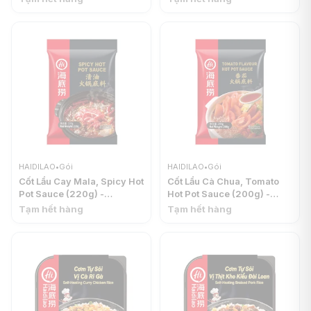
(110g) - HAIDILAO
HAIDILAO
HAIDILAO
•
Gói
HAIDILAO
•
Gói
Cốt Lẩu Cay Mala, Spicy Hot
Cốt Lẩu Cà Chua, Tomato
Pot Sauce (220g) -
Hot Pot Sauce (200g) -
HAIDILAO
HAIDILAO
Tạm hết hàng
Tạm hết hàng