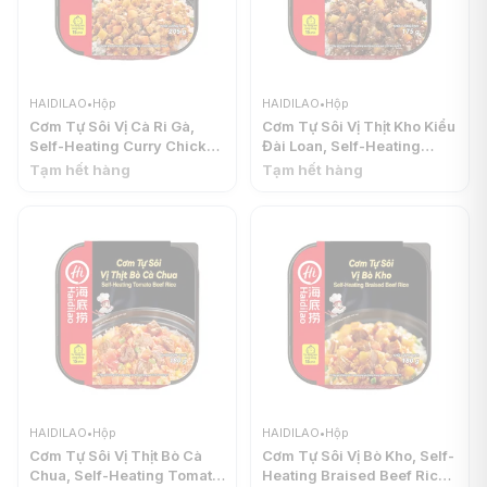
HAIDILAO
•
Hộp
HAIDILAO
•
Hộp
Cơm Tự Sôi Vị Cà Ri Gà,
Cơm Tự Sôi Vị Thịt Kho Kiểu
Self-Heating Curry Chicken
Đài Loan, Self-Heating
Rice (205g) - HAIDILAO
Braised Pork Rice (175g) -
Tạm hết hàng
Tạm hết hàng
HAIDILAO
HAIDILAO
•
Hộp
HAIDILAO
•
Hộp
Cơm Tự Sôi Vị Thịt Bò Cà
Cơm Tự Sôi Vị Bò Kho, Self-
Chua, Self-Heating Tomato
Heating Braised Beef Rice