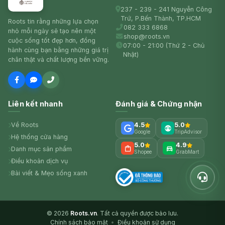
237 - 239 - 241 Nguyễn Công
Trứ, P.Bến Thành, TP.HCM
Roots tin rằng những lựa chọn
082 333 6868
nhỏ mỗi ngày sẽ tạo nên một
shop@roots.vn
cuộc sống tốt đẹp hơn, đồng
07:00 - 21:00 (Thứ 2 - Chủ
hành cùng bạn bằng những giá trị
Nhật)
chân thật và chất lượng bền vững.
Liên kết nhanh
Đánh giá & Chứng nhận
Về Roots
4.5
5.0
Google
TripAdvisor
Hệ thống cửa hàng
5.0
4.9
Danh mục sản phẩm
Shopee
GrabMart
Điều khoản dịch vụ
Bài viết & Mẹo sống xanh
© 2026
Roots.vn
. Tất cả quyền được bảo lưu.
Chính sách bảo mật
•
Điều khoản sử dụng