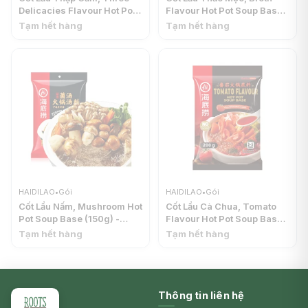
Delicacies Flavour Hot Pot
Flavour Hot Pot Soup Base
Soup Base (200g) -
(110g) - HAIDILAO
Tạm hết hàng
Tạm hết hàng
HAIDILAO
HAIDILAO
•
Gói
HAIDILAO
•
Gói
Cốt Lẩu Nấm, Mushroom Hot
Cốt Lẩu Cà Chua, Tomato
Pot Soup Base (150g) -
Flavour Hot Pot Soup Base
HAIDILAO
(200g) - HAIDILAO
Tạm hết hàng
Tạm hết hàng
Thông tin liên hệ