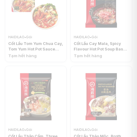
HAIDILAO
•
Gói
HAIDILAO
•
Gói
Cốt Lẩu Tom Yum Chua Cay,
Cốt Lẩu Cay Mala, Spicy
Tom Yum Hot Pot Sauce
Flavour Hot Pot Soup Base
(210g) - HAIDILAO
(220g) - HAIDILAO
Tạm hết hàng
Tạm hết hàng
HAIDILAO
•
Gói
HAIDILAO
•
Gói
Cốt Lẩu Thập Cẩm, Three
Cốt Lẩu Thảo Mộc, Broth