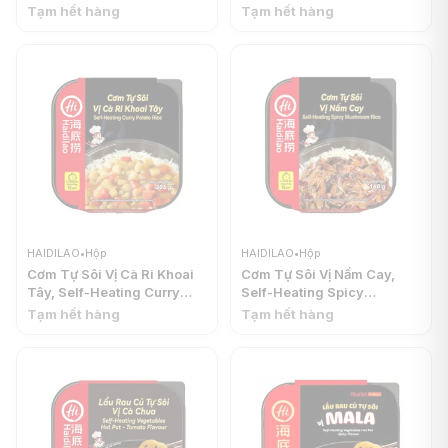
Beef Rice (180g) -
(180g) - HAIDILAO
Tạm hết hàng
Tạm hết hàng
HAIDILAO
HAIDILAO
•
Hộp
HAIDILAO
•
Hộp
Cơm Tự Sôi Vị Cà Ri Khoai
Cơm Tự Sôi Vị Nấm Cay,
Tây, Self-Heating Curry
Self-Heating Spicy
Potato Rice (205g) -
Mushroom Rice (160g) -
Tạm hết hàng
Tạm hết hàng
HAIDILAO
HAIDILAO