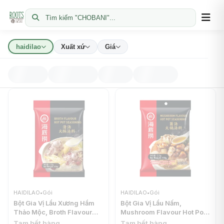
Tìm kiếm "CHOBANI"...
haidilao
Xuất xứ
Giá
HAIDILAO
•
Gói
HAIDILAO
•
Gói
Bột Gia Vị Lẩu Xương Hầm
Bột Gia Vị Lẩu Nấm,
Thảo Mộc, Broth Flavour
Mushroom Flavour Hot Pot
Hot Pot Seasoning Powder
Seasoning Powder (110g) -
Tạm hết hàng
Tạm hết hàng