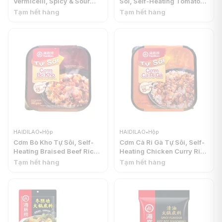
Vermicelli, Spicy & Sour
Sôi, Self-Heating Tomato
Flavor (105g) - HAIDILAO
Beef Rice (290g) -
Tạm hết hàng
Tạm hết hàng
HAIDILAO
HAIDILAO
•
Hộp
HAIDILAO
•
Hộp
Cơm Bò Kho Tự Sôi, Self-
Cơm Cà Ri Gà Tự Sôi, Self-
Heating Braised Beef Rice
Heating Chicken Curry Rice
(290g) - HAIDILAO
(315g) - HAIDILAO
Tạm hết hàng
Tạm hết hàng