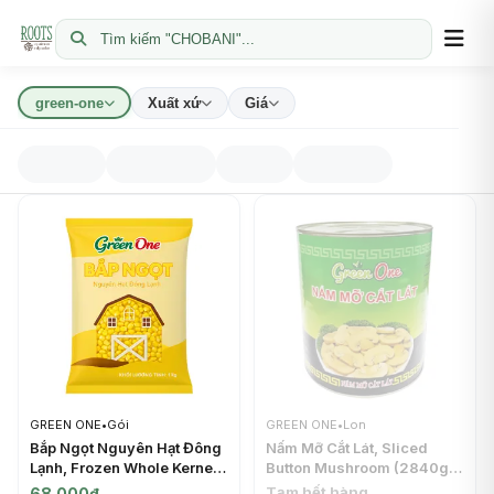
Tìm kiếm "CHOBANI"...
green-one
Xuất xứ
Giá
GREEN ONE
•
Gói
GREEN ONE
•
Lon
Bắp Ngọt Nguyên Hạt Đông
Nấm Mỡ Cắt Lát, Sliced
Lạnh, Frozen Whole Kernel
Button Mushroom (2840g) -
Sweet Corn (1kg) - GREEN
GREEN ONE
Tạm hết hàng
68.000đ