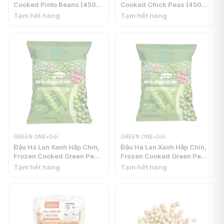
Cooked Pinto Beans (450g)
Cooked Chick Peas (450g)
- GREEN ONE
- GREEN ONE
Tạm hết hàng
Tạm hết hàng
GREEN ONE
•
Gói
GREEN ONE
•
Gói
Đậu Hà Lan Xanh Hấp Chín,
Đậu Hà Lan Xanh Hấp Chín,
Frozen Cooked Green Peas
Frozen Cooked Green Peas
(1kg) - GREEN ONE
(450g) - GREEN ONE
Tạm hết hàng
Tạm hết hàng