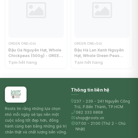
GREEN ONE
•
Gói
GREEN ONE
•
Gói
Đậu Gà Nguyên Hạt, Whole
Đậu Hà Lan Xanh Nguyên
Chickpeas (500g) - GREEN
Hạt, Whole Green Peas
ONE
(500g) - GREEN ONE
Tạm hết hàng
Tạm hết hàng
Thông tin liên hệ
237 - 239 - 241 Nguyễn Công
Trứ, P.Bến Thành, TP.HCM
Roots tin rằng những lựa chọn
082 333 6868
nhỏ mỗi ngày sẽ tạo nên một
shop@roots.vn
cuộc sống tốt đẹp hơn, đồng
07:00 - 21:00 (Thứ 2 - Chủ
hành cùng bạn bằng những giá trị
Nhật)
chân thật và chất lượng bền vững.