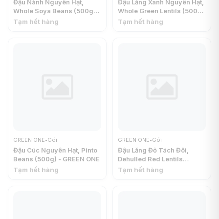
Đậu Nành Nguyên Hạt,
Đậu Lăng Xanh Nguyên Hạt,
Whole Soya Beans (500g) -
Whole Green Lentils (500g)
GREEN ONE
- GREEN ONE
Tạm hết hàng
Tạm hết hàng
GREEN ONE
•
Gói
GREEN ONE
•
Gói
Đậu Cúc Nguyên Hạt, Pinto
Đậu Lăng Đỏ Tách Đôi,
Beans (500g) - GREEN ONE
Dehulled Red Lentils
(500g) - GREEN ONE
Tạm hết hàng
Tạm hết hàng