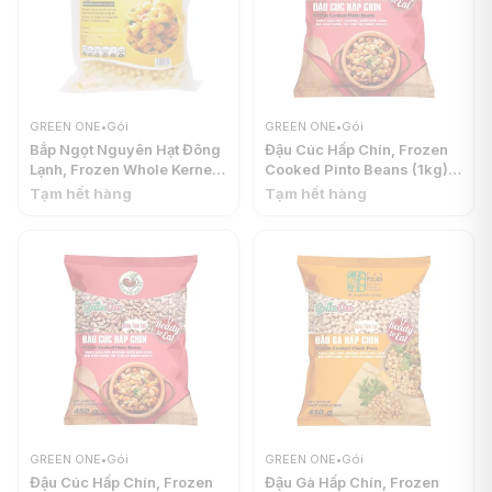
GREEN ONE
•
Gói
GREEN ONE
•
Gói
Bắp Ngọt Nguyên Hạt Đông
Đậu Cúc Hấp Chín, Frozen
Lạnh, Frozen Whole Kernel
Cooked Pinto Beans (1kg) -
Sweet Corn (450g) - GREEN
GREEN ONE
Tạm hết hàng
Tạm hết hàng
ONE
GREEN ONE
•
Gói
GREEN ONE
•
Gói
Đậu Cúc Hấp Chín, Frozen
Đậu Gà Hấp Chín, Frozen