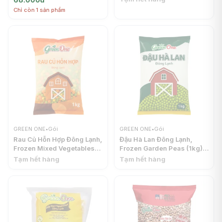
ONE
Chỉ còn 1 sản phẩm
GREEN ONE
•
Gói
GREEN ONE
•
Gói
Rau Củ Hỗn Hợp Đông Lạnh,
Đậu Hà Lan Đông Lạnh,
Frozen Mixed Vegetables
Frozen Garden Peas (1kg) -
(1kg) - GREEN ONE
GREEN ONE
Tạm hết hàng
Tạm hết hàng