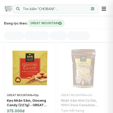
Tìm kiếm "CHOBANI"...
Đang lọc theo:
GREAT MOUNTAIN
GREAT MOUNTAIN
•
Hộp
GREAT MOUNTAIN
•
Gói
Kẹo Nhân Sâm, Ginseng
Nhân Sâm Khô Củ Dài,
Candy (227g) - GREAT
100% Pure Canadian
MOUNTAIN
Ginseng (227g) - GREAT
Tạm hết hàng
375.000đ