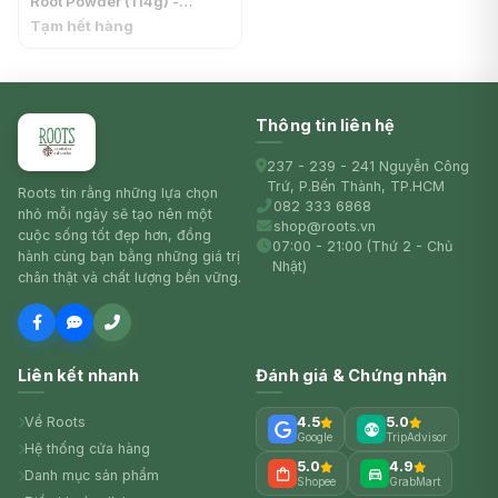
Root Powder (114g) -
GREAT MOUNTAIN
Tạm hết hàng
Thông tin liên hệ
237 - 239 - 241 Nguyễn Công
Trứ, P.Bến Thành, TP.HCM
Roots tin rằng những lựa chọn
082 333 6868
nhỏ mỗi ngày sẽ tạo nên một
shop@roots.vn
cuộc sống tốt đẹp hơn, đồng
07:00 - 21:00 (Thứ 2 - Chủ
hành cùng bạn bằng những giá trị
Nhật)
chân thật và chất lượng bền vững.
Liên kết nhanh
Đánh giá & Chứng nhận
Về Roots
4.5
5.0
Google
TripAdvisor
Hệ thống cửa hàng
5.0
4.9
Danh mục sản phẩm
Shopee
GrabMart