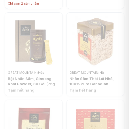
MOUNTAIN
Chỉ còn 2 sản phẩm
GREAT MOUNTAIN
•
Hộp
GREAT MOUNTAIN
•
Hũ
Bột Nhân Sâm, Ginseng
Nhân Sâm Thái Lát Nhỏ,
Root Powder, 30 Gói (75g) -
100% Pure Canadian
GREAT MOUNTAIN
Ginseng Chips (227g) -
Tạm hết hàng
Tạm hết hàng
GREAT MOUNTAIN