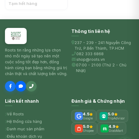
Bath with Extract of Dragon
Tạm hết hàng
Fruit, 3.38 fl oz (100ml) -
GOOD BUBBLE
Thông tin liên hệ
237 - 239 - 241 Nguyễn Công
Trứ, P.Bến Thành, TP.HCM
Roots tin rằng những lựa chọn
082 333 6868
nhỏ mỗi ngày sẽ tạo nên một
shop@roots.vn
cuộc sống tốt đẹp hơn, đồng
07:00 - 21:00 (Thứ 2 - Chủ
hành cùng bạn bằng những giá trị
Nhật)
chân thật và chất lượng bền vững.
Liên kết nhanh
Đánh giá & Chứng nhận
Về Roots
4.5
5.0
Google
TripAdvisor
Hệ thống cửa hàng
5.0
4.9
Danh mục sản phẩm
Shopee
GrabMart
Điều khoản dịch vụ