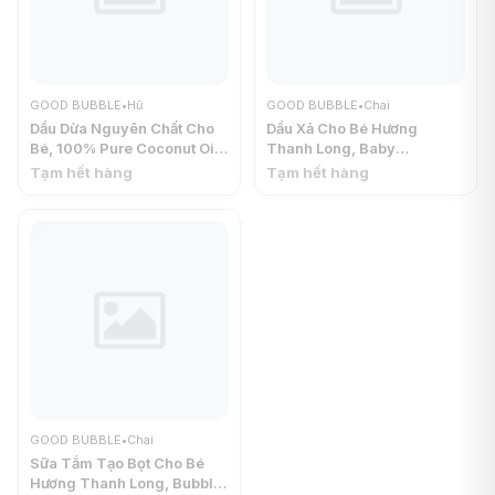
GOOD BUBBLE
•
Hũ
GOOD BUBBLE
•
Chai
Dầu Dừa Nguyên Chất Cho
Dầu Xả Cho Bé Hương
Bé, 100% Pure Coconut Oil
Thanh Long, Baby
(185g) - GOOD BUBBLE
Conditioner with Extract of
Tạm hết hàng
Tạm hết hàng
Dragon Fruit, 3.38 fl oz
(100ml) - GOOD BUBBLE
GOOD BUBBLE
•
Chai
Sữa Tắm Tạo Bọt Cho Bé
Hương Thanh Long, Bubble