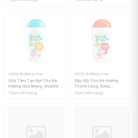
Cloudberry, 3.38 fl oz
fl oz (100ml) - GOOD
(100ml) - GOOD BUBBLE
BUBBLE
GOOD BUBBLE
•
Chai
GOOD BUBBLE
•
Chai
Sữa Tắm Tạo Bọt Cho Bé
Dầu Gội Cho Bé Hương
Hương Quả Mọng, Bubble
Thanh Long, Baby
Bath with Extract of
Shampoo with Extract of
Tạm hết hàng
Tạm hết hàng
Cloudberry, 3.38 fl oz
Dragon Fruit, 3.38 fl oz
(100ml) - GOOD BUBBLE
(100ml) - GOOD BUBBLE