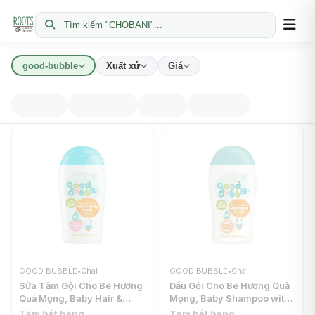
Tìm kiếm "CHOBANI"...
good-bubble
Xuất xứ
Giá
GOOD BUBBLE
•
Chai
GOOD BUBBLE
•
Chai
Sữa Tắm Gội Cho Bé Hương
Dầu Gội Cho Bé Hương Quả
Quả Mọng, Baby Hair &
Mọng, Baby Shampoo with
Body Wash with Extract of
Extract of Cloudberry, 3.38
Tạm hết hàng
Tạm hết hàng