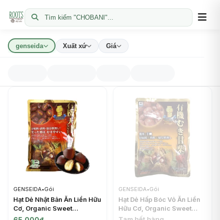
Tìm kiếm "CHOBANI"...
genseida
Xuất xứ
Giá
GENSEIDA
•
Gói
GENSEIDA
•
Gói
Hạt Dẻ Nhật Bản Ăn Liền Hữu
Hạt Dẻ Hấp Bóc Vỏ Ăn Liền
Cơ, Organic Sweet
Hữu Cơ, Organic Sweet
Chestnut (260g) -
Chestnut (250g) -
Tạm hết hàng
65.000đ