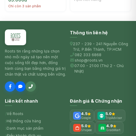
GENSEIDA
GENSEIDA
Chỉ còn 3 sản phẩm
Thông tin liên hệ
237 - 239 - 241 Nguyễn Công
Trứ, P.Bến Thành, TP.HCM
Roots tin rằng những lựa chọn
082 333 6868
nhỏ mỗi ngày sẽ tạo nên một
shop@roots.vn
cuộc sống tốt đẹp hơn, đồng
07:00 - 21:00 (Thứ 2 - Chủ
hành cùng bạn bằng những giá trị
Nhật)
chân thật và chất lượng bền vững.
Liên kết nhanh
Đánh giá & Chứng nhận
Về Roots
4.5
5.0
Google
TripAdvisor
Hệ thống cửa hàng
5.0
4.9
Danh mục sản phẩm
Shopee
GrabMart
Điều khoản dịch vụ