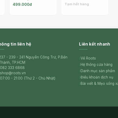
Sparkling White Wine,
Dry., Italian Sparkling
Tạm hết hàng
499.000đ
7.5% (750ml) - GEMMA
Wine, 10.5% (750ml) -
DI LUNA
GEMMA DI LUNA
ông tin liên hệ
Liên kết nhanh
237 - 239 - 241 Nguyễn Công Trứ, P.Bến
Về Roots
Thành, TP.HCM
Hệ thống cửa hàng
082 333 6868
Danh mục sản phẩm
shop@roots.vn
Điều khoản dịch vụ
07:00 - 21:00 (Thứ 2 - Chủ Nhật)
Bài viết & Mẹo sống 