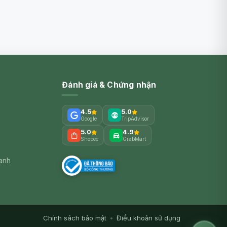
Đánh giá & Chứng nhận
4.5
5.0
Google
TripAdvisor
5.0
4.9
Shopee
GrabMart
xanh
Chính sách bảo mật
•
Điều khoản sử dụng