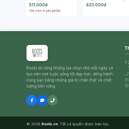
13.5% (750ml) -
Italian White Wine
511.000đ
423.000đ
GEMMA DI LUNA
2023, 12% (750ml) -
Chỉ còn 4 sản phẩm
GEMMA DI LUNA
Th
Roots tin rằng những lựa chọn nhỏ mỗi ngày sẽ
tạo nên một cuộc sống tốt đẹp hơn, đồng hành
cùng bạn bằng những giá trị chân thật và chất
lượng bền vững.
© 2026
Roots.vn
. Tất cả quyền được bảo lưu.