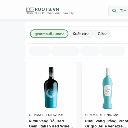
ROOTS.VN
Tìm 
Siêu thị nhập khẩu cao cấp
gemma-di-luna
Xuất xứ
Giá
GEMMA DI LUNA
•
Chai
GEMMA DI LUNA
•
Chai
Rượu Vang Đỏ, Red
Rượu Vang Trắng, Pino
Gem, Italian Red Wine,
Grigio Delle Venezie,