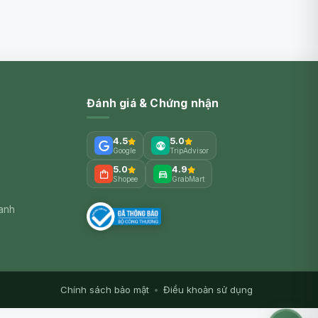
Đánh giá & Chứng nhận
4.5
5.0
Google
TripAdvisor
5.0
4.9
Shopee
GrabMart
xanh
Chính sách bảo mật
•
Điều khoản sử dụng