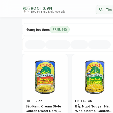
ROOTS.VN
Tìm 
Siêu thị nhập khẩu cao cấp
Đang lọc theo:
FRIEL'S
FRIEL'S
•
Lon
FRIEL'S
•
Lon
Bắp Kem, Cream Style
Bắp Ngọt Nguyên Hạt,
Golden Sweet Corn,
Whole Kernel Golden