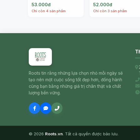
14.5 oz (411g) - FRIEL'S
Sweet Corn, 15.25 oz
53.000đ
52.000đ
(432g) - FRIEL'S
Chỉ còn 4 sản phẩm
Chỉ còn 3 sản phẩm
Th
Roots tin rằng những lựa chọn nhỏ mỗi ngày sẽ
tạo nên một cuộc sống tốt đẹp hơn, đồng hành
cùng bạn bằng những giá trị chân thật và chất
lượng bền vững.
© 2026
Roots.vn
. Tất cả quyền được bảo lưu.