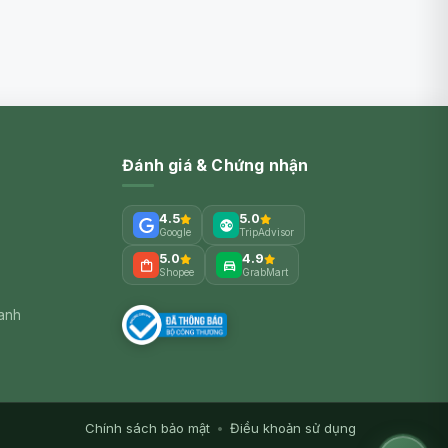
Đánh giá & Chứng nhận
4.5
5.0
Google
TripAdvisor
5.0
4.9
Shopee
GrabMart
xanh
Chính sách bảo mật
•
Điều khoản sử dụng