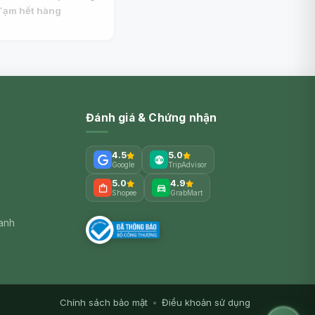
Wine, Extra Dry, 11%
Tạm hết hàng
(750ml) - FREIXENET
Đánh giá & Chứng nhận
4.5
5.0
Google
TripAdvisor
5.0
4.9
Shopee
GrabMart
xanh
Chính sách bảo mật
•
Điều khoản sử dụng