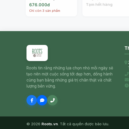
Sparkling Wine - Sweet,
11.5% (75cl) -
Tạm hết hàng
676.000đ
7% (75cl) - FREIXENET
FREIXENET
Chỉ còn 3 sản phẩm
Th
Roots tin rằng những lựa chọn nhỏ mỗi ngày sẽ
tạo nên một cuộc sống tốt đẹp hơn, đồng hành
cùng bạn bằng những giá trị chân thật và chất
lượng bền vững.
© 2026
Roots.vn
. Tất cả quyền được bảo lưu.