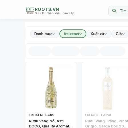
ROOTS.VN
Tìm 
Siêu thị nhập khẩu cao cấp
Danh mục
freixenet
Xuất xứ
Giá
FREIXENET
•
Chai
FREIXENET
•
Chai
Rượu Vang Nổ, Asti
Rượu Vang Trắng, Pino
DOCG, Quality Aromatic
Grigio, Garda Doc 2021