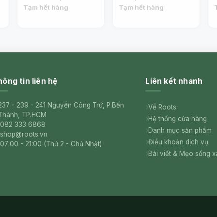
(75cl) - FREIXENET
2021, 11.5% (75cl) -
Tạm hết hàng
Tạm hết hàng
FREIXENET
ông tin liên hệ
Liên kết nhanh
237 - 239 - 241 Nguyễn Công Trứ, P.Bến
Về Roots
Thành, TP.HCM
Hệ thống cửa hàng
082 333 6868
Danh mục sản phẩm
shop@roots.vn
Điều khoản dịch vụ
07:00 - 21:00 (Thứ 2 - Chủ Nhật)
Bài viết & Mẹo sống 