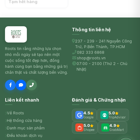
Cola (200ml) - FEVER-
Tạm hết hàng
TREE
Thông tin liên hệ
237 - 239 - 241 Nguyễn Công
Trứ, P.Bến Thành, TP.HCM
Roots tin rằng những lựa chọn
082 333 6868
nhỏ mỗi ngày sẽ tạo nên một
shop@roots.vn
cuộc sống tốt đẹp hơn, đồng
07:00 - 21:00 (Thứ 2 - Chủ
hành cùng bạn bằng những giá trị
Nhật)
chân thật và chất lượng bền vững.
Liên kết nhanh
Đánh giá & Chứng nhận
Về Roots
4.5
5.0
Google
TripAdvisor
Hệ thống cửa hàng
5.0
4.9
Danh mục sản phẩm
Shopee
GrabMart
Điều khoản dịch vụ