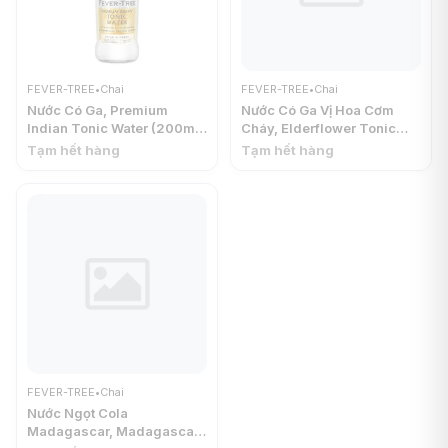
FEVER-TREE
•
Chai
FEVER-TREE
•
Chai
Nước Có Ga, Premium
Nước Có Ga Vị Hoa Cơm
Indian Tonic Water (200ml)
Cháy, Elderflower Tonic
- FEVER-TREE
Water (200ml) - FEVER-
Tạm hết hàng
Tạm hết hàng
TREE
FEVER-TREE
•
Chai
Nước Ngọt Cola
Madagascar, Madagascan