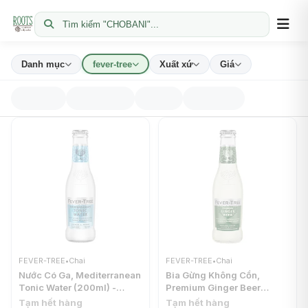
Tìm kiếm "CHOBANI"...
Danh mục
fever-tree
Xuất xứ
Giá
FEVER-TREE
•
Chai
FEVER-TREE
•
Chai
Nước Có Ga, Mediterranean
Bia Gừng Không Cồn,
Tonic Water (200ml) -
Premium Ginger Beer
FEVER-TREE
(200ml) - FEVER-TREE
Tạm hết hàng
Tạm hết hàng