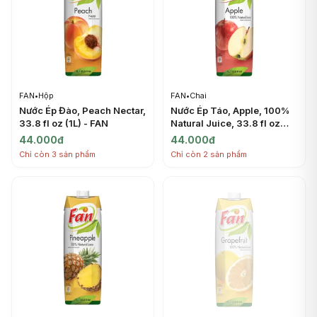
FAN
•
Hộp
FAN
•
Chai
Nước Ép Đào, Peach Nectar,
Nước Ép Táo, Apple, 100%
33.8 fl oz (1L) - FAN
Natural Juice, 33.8 fl oz
(1L) - FAN
44.000đ
44.000đ
Chỉ còn 3 sản phẩm
Chỉ còn 2 sản phẩm