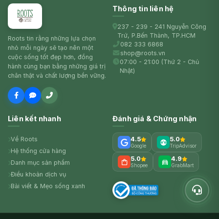
Thông tin liên hệ
237 - 239 - 241 Nguyễn Công
Trứ, P.Bến Thành, TP.HCM
Roots tin rằng những lựa chọn
082 333 6868
nhỏ mỗi ngày sẽ tạo nên một
shop@roots.vn
cuộc sống tốt đẹp hơn, đồng
07:00 - 21:00 (Thứ 2 - Chủ
hành cùng bạn bằng những giá trị
Nhật)
chân thật và chất lượng bền vững.
Liên kết nhanh
Đánh giá & Chứng nhận
Về Roots
4.5
5.0
Google
TripAdvisor
Hệ thống cửa hàng
5.0
4.9
Danh mục sản phẩm
Shopee
GrabMart
Điều khoản dịch vụ
Bài viết & Mẹo sống xanh