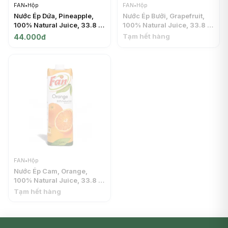
FAN
•
Hộp
FAN
•
Hộp
Nước Ép Dứa, Pineapple,
Nước Ép Bưởi, Grapefruit,
100% Natural Juice, 33.8 fl
100% Natural Juice, 33.8 fl
oz (1L) - FAN
oz (1L) - FAN
Tạm hết hàng
44.000đ
FAN
•
Hộp
Nước Ép Cam, Orange,
100% Natural Juice, 33.8 fl
oz (1L) - FAN
Tạm hết hàng