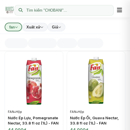
Tìm kiếm "CHOBANI"...
fan
Xuất xứ
Giá
FAN
•
Hộp
FAN
•
Hộp
Nước Ép Lựu, Pomegranate
Nước Ép Ổi, Guava Nectar,
Nectar, 33.8 fl oz (1L) - FAN
33.8 fl oz (1L) - FAN
44.000đ
44.000đ