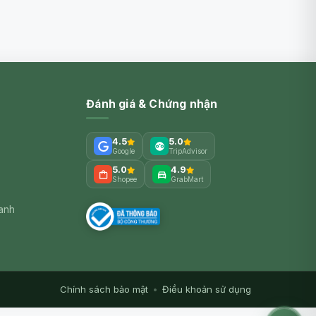
Đánh giá & Chứng nhận
4.5
5.0
Google
TripAdvisor
5.0
4.9
Shopee
GrabMart
xanh
Chính sách bảo mật
•
Điều khoản sử dụng