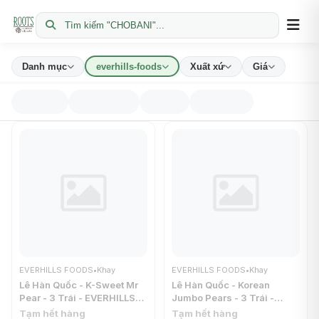
Tìm kiếm "CHOBANI"...
Danh mục
everhills-foods
Xuất xứ
Giá
EVERHILLS FOODS
•
Khay
EVERHILLS FOODS
•
Khay
Lê Hàn Quốc - K-Sweet Mr
Lê Hàn Quốc - Korean
Pear - 3 Trái - EVERHILLS
Jumbo Pears - 3 Trái -
FOODS
EVERHILLS FOODS
Tạm hết hàng
Tạm hết hàng