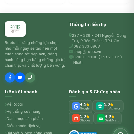
Thông tin liên hệ
237 - 239 - 241 Nguyễn Công
Trứ, P.Bến Thành, TP.HCM
Roots tin rằng những lựa chọn
082 333 6868
nhỏ mỗi ngày sẽ tạo nên một
shop@roots.vn
cuộc sống tốt đẹp hơn, đồng
07:00 - 21:00 (Thứ 2 - Chủ
hành cùng bạn bằng những giá trị
Nhật)
chân thật và chất lượng bền vững.
Liên kết nhanh
Đánh giá & Chứng nhận
Về Roots
4.5
5.0
Google
TripAdvisor
Hệ thống cửa hàng
5.0
4.9
Danh mục sản phẩm
Shopee
GrabMart
Điều khoản dịch vụ
Bài viết & Mẹo sống xanh