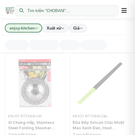
Tìm kiếm "CHOBANI"...
enjoy-kitchen
Xuất xứ
Giá
ENJOY KITCHEN
•
Cái
ENJOY KITCHEN
•
Cặp
Vỉ Chưng Hấp, Stainless
Đũa Bếp Silicon Chịu Nhiệt
Steel Folding Steamer
Màu Xanh Đen, Heat
Basket (16-24cm) - ENJOY
Resistant Silicone
Tạm hết hàng
Tạm hết hàng