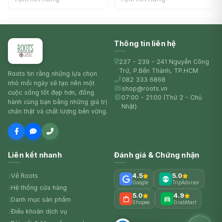
KITCHEN
Chopsticks, Black & Green
(31cm) - ENJOY KITCHEN
Thông tin liên hệ
237 - 239 - 241 Nguyễn Công
Trứ, P.Bến Thành, TP.HCM
Roots tin rằng những lựa chọn
082 333 6868
nhỏ mỗi ngày sẽ tạo nên một
shop@roots.vn
cuộc sống tốt đẹp hơn, đồng
07:00 - 21:00 (Thứ 2 - Chủ
hành cùng bạn bằng những giá trị
Nhật)
chân thật và chất lượng bền vững.
Liên kết nhanh
Đánh giá & Chứng nhận
Về Roots
4.5
5.0
Google
TripAdvisor
Hệ thống cửa hàng
5.0
4.9
Danh mục sản phẩm
Shopee
GrabMart
Điều khoản dịch vụ