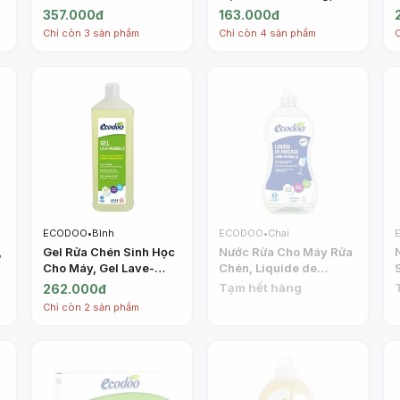
-
Couleurs, Senteur
Liquide Vaisselle
357.000đ
163.000đ
Pêche, 66 Lần Giặt (2L)
Douceur, Lavandin (1L) -
Chỉ còn 3 sản phẩm
Chỉ còn 4 sản phẩm
- ECODOO
ECODOO
ECODOO
•
Bình
ECODOO
•
Chai
,
Gel Rửa Chén Sinh Học
Nước Rửa Cho Máy Rửa
s
Cho Máy, Gel Lave-
Chén, Liquide de
Vaisselle (1L) - ECODOO
Rincage, Lave-
Tạm hết hàng
262.000đ
Vaisselle (500ml) -
Chỉ còn 2 sản phẩm
ECODOO