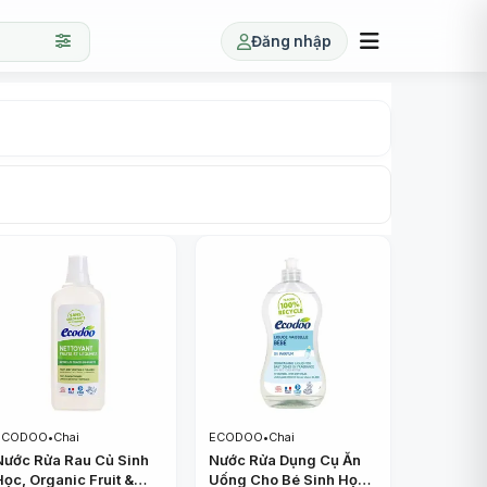
Đăng nhập
ECODOO
•
Chai
ECODOO
•
Chai
Nước Rửa Rau Củ Sinh
Nước Rửa Dụng Cụ Ăn
Học, Organic Fruit &
Uống Cho Bé Sinh Học,