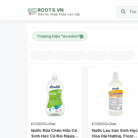
ROOTS.VN
Tìm 
Siêu thị nhập khẩu cao cấp
Thương hiệu "ecodoo"
ECODOO
•
Chai
ECODOO
•
Chai
Nước Rửa Chén Hữu Cơ
Nước Lau Sàn Sinh Học
Sinh Học Cỏ Roi Ngựa,
Hoa Oải Hương, Floor