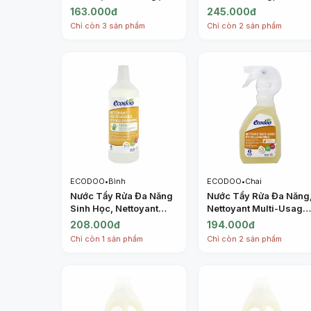
Gentle Dishwashing
Cleaner, Lavender (1L) 
163.000đ
245.000đ
Liquid Verbena (1L) -
ECODOO
Chỉ còn 3 sản phẩm
Chỉ còn 2 sản phẩm
ECODOO
ECODOO
•
Bình
ECODOO
•
Chai
Nước Tẩy Rửa Đa Năng
Nước Tẩy Rửa Đa Năng
Sinh Học, Nettoyant
Nettoyant Multi-Usage
Multi-Usages
Hypoallergénique
208.000đ
194.000đ
Hypoallergénique (1L) -
(500ml) - ECODOO
Chỉ còn 1 sản phẩm
Chỉ còn 2 sản phẩm
ECODOO