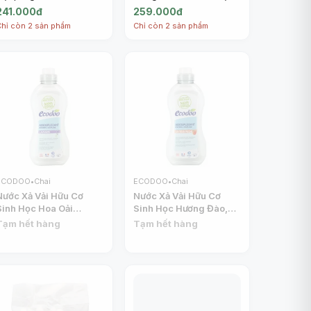
Vegetable Cleaner
Dishwashing Liquid for
241.000đ
259.000đ
(750ml) - ECODOO
Baby Dishes, 0%
Chỉ còn 2 sản phẩm
Chỉ còn 2 sản phẩm
Fragrance (500ml) -
ECODOO
ECODOO
•
Chai
ECODOO
•
Chai
Nước Xả Vải Hữu Cơ
Nước Xả Vải Hữu Cơ
Sinh Học Hoa Oải
Sinh Học Hương Đào,
Hương, Assouplissant
Assouplissant Douceur
Tạm hết hàng
Tạm hết hàng
Douceur & Souplesse,
& Souplesse, Senteur
Lavandin (1L) - ECODOO
Peche (1L) - ECODOO