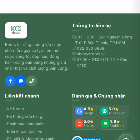
Thông tin liên hệ
237 - 239 - 241 Nguyễn Công
Trứ, P.Bến Thành, TP.HCM
Roots tin rằng những lựa chọn
082 333 6868
nhỏ mỗi ngày sẽ tạo nên một
shop@roots.vn
cuộc sống tốt đẹp hơn, đồng
07:00 - 21:00 (Thứ 2 - Chủ
hành cùng bạn bằng những giá trị
Nhật)
chân thật và chất lượng bền vững.
Liên kết nhanh
Đánh giá & Chứng nhận
Về Roots
4.5
5.0
Google
TripAdvisor
Hệ thống cửa hàng
5.0
4.9
Danh mục sản phẩm
Shopee
GrabMart
Điều khoản dịch vụ
Bài viết & Mẹo sống xanh