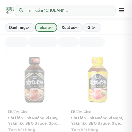
Tìm kiếm "CHOBANI"...
Danh mục
ebara
Xuất xứ
Giá
EBARA
•
Chai
EBARA
•
Chai
Sốt Ướp Thịt Nướng Vị Cay,
Sốt Ướp Thịt Nướng Vị Ngọt,
Yakiniku BBQ Sauce, Spicy
Yakiniku BBQ Sauce, Sweet
(300g) - EBARA
(300g) - EBARA
Tạm hết hàng
Tạm hết hàng