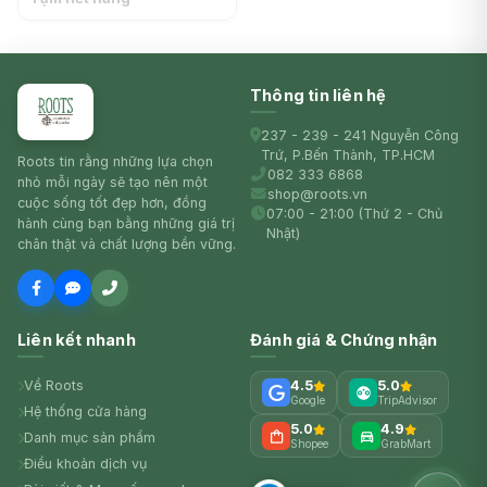
(13cm/17cm) - DYL
Thông tin liên hệ
237 - 239 - 241 Nguyễn Công
Trứ, P.Bến Thành, TP.HCM
Roots tin rằng những lựa chọn
082 333 6868
nhỏ mỗi ngày sẽ tạo nên một
shop@roots.vn
cuộc sống tốt đẹp hơn, đồng
07:00 - 21:00 (Thứ 2 - Chủ
hành cùng bạn bằng những giá trị
Nhật)
chân thật và chất lượng bền vững.
Liên kết nhanh
Đánh giá & Chứng nhận
Về Roots
4.5
5.0
Google
TripAdvisor
Hệ thống cửa hàng
5.0
4.9
Danh mục sản phẩm
Shopee
GrabMart
Điều khoản dịch vụ