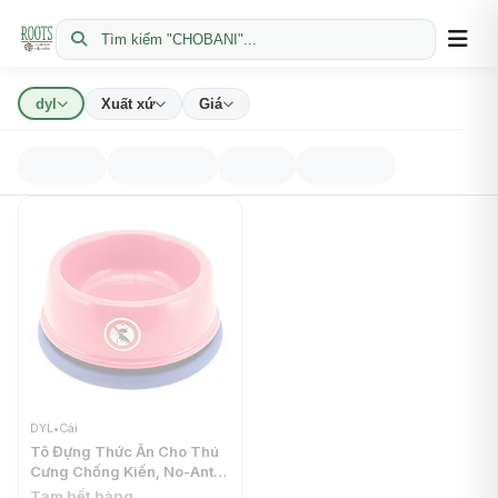
Tìm kiếm "CHOBANI"...
dyl
Xuất xứ
Giá
DYL
•
Cái
Tô Đựng Thức Ăn Cho Thú
Cưng Chống Kiến, No-Ant
Pet Bowl, Size S/L
Tạm hết hàng