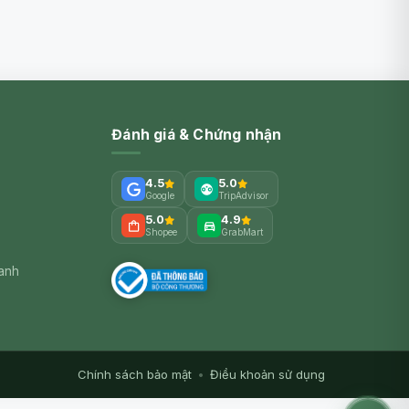
Đánh giá & Chứng nhận
4.5
5.0
Google
TripAdvisor
5.0
4.9
Shopee
GrabMart
xanh
Chính sách bảo mật
•
Điều khoản sử dụng