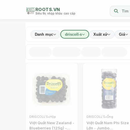
ROOTS.VN
Tìm 
Siêu thị nhập khẩu cao cấp
Danh mục
driscoll-s
Xuất xứ
Giá
DRISCOLL'S
•
Hộp
DRISCOLL'S
•
Ống
Việt Quất New Zealand -
Việt Quất Nam Phi Size
Blueberries (125g) -
Lớn - Jumbo