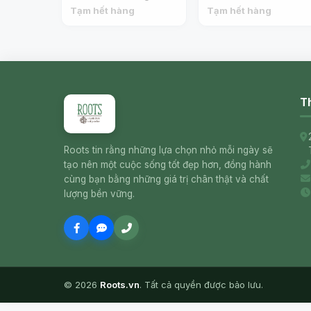
DRISCOLL'S
Blueberries (200g) -
Tạm hết hàng
Tạm hết hàng
DRISCOLL'S
Th
Roots tin rằng những lựa chọn nhỏ mỗi ngày sẽ
tạo nên một cuộc sống tốt đẹp hơn, đồng hành
cùng bạn bằng những giá trị chân thật và chất
lượng bền vững.
© 2026
Roots.vn
. Tất cả quyền được bảo lưu.